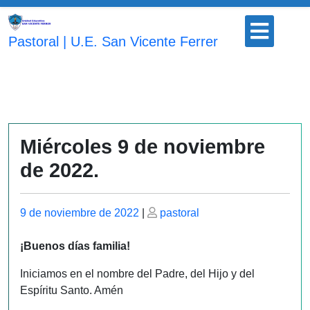
Saltar
Botón
al
para
Pastoral | U.E. San Vicente Ferrer
contenido
abrir
Miércoles 9 de noviembre
de 2022.
Publicado
Publicado
9 de noviembre de 2022
|
pastoral
el
el
¡Buenos días familia!
Iniciamos en el nombre del Padre, del Hijo y del
Espíritu Santo. Amén