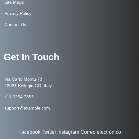
Site Maps
Privacy Policy
Contact Us
Get In Touch
Via Carlo Montù 78
22021 Bellagio CO, Italy
+11 6254 7855
support@example.com
Facebook
Twitter
Instagram
Correo electrónico