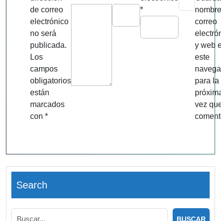
de correo
*
nombre
electrónico
correo
no será
electró
publicada.
y web 
Los
este
campos
navega
obligatorios
para la
están
próxim
marcados
vez qu
con
*
coment
Search