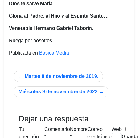
Dios te salve María…
Gloria al Padre, al Hijo y al Espíritu Santo…
Venerable Hermano Gabriel Taborin.
Ruega por nosotros.
Publicada en
Básica Media
Navegación
Martes 8 de noviembre de 2019.
de
Miércoles 9 de noviembre de 2022
entradas
Dejar una respuesta
Tu
Comentario
Nombre
Correo
Web
dirección
*
*
electrónico
Guarda