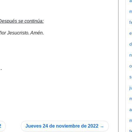
a
m
 Después se continúa:
f
ñor Jesucristo. Amén.
e
d
n
o
…
s
j
a
m
2
Jueves 24 de noviembre de 2022
f