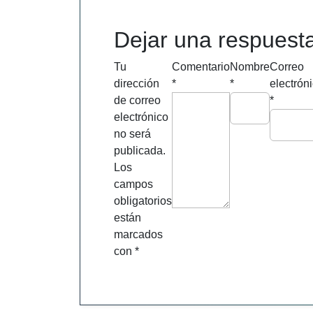
de
entradas
Dejar una respuest
Tu
Comentario
Nombre
Correo
dirección
*
*
electrón
de correo
*
electrónico
no será
publicada.
Los
campos
obligatorios
están
marcados
con
*