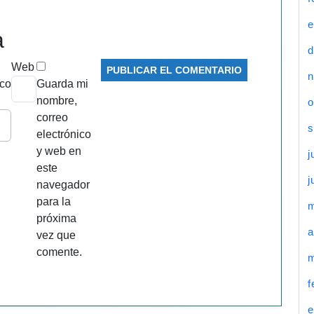
e
a
d
Web
n
ico
Guarda mi
nombre,
o
correo
s
electrónico
y web en
j
este
j
navegador
para la
próxima
a
vez que
comente.
m
f
e