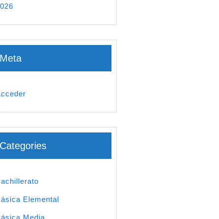
026
Meta
cceder
Categories
achillerato
ásica Elemental
ásica Media