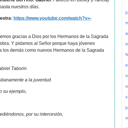
asta nuestros días.
j
estra:
https://www.youtube.com/watch?v=-
a
Demos gracias a Dios por los Hermanos de la Sagrada
su obra. Y pidamos al Señor porque haya jóvenes
m
cio a los demás como nuevos Hermanos de la Sagrada
f
e
abriel Taborin
n
istianamente a la juventud
o
o su ejemplo,
s
j
ncediéndonos, por su intercesión,