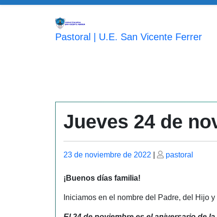
Saltar
al
contenido
Pastoral | U.E. San Vicente Ferrer
Jueves 24 de no
Publicado
Publicado
23 de noviembre de 2022
|
pastoral
el
el
¡Buenos días familia!
Iniciamos en el nombre del Padre, del Hijo y
El 24 de noviembre es el aniversario de la