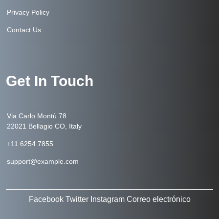
Privacy Policy
Contact Us
Get In Touch
Via Carlo Montù 78
22021 Bellagio CO, Italy
+11 6254 7855
support@example.com
Facebook
Twitter
Instagram
Correo electrónico