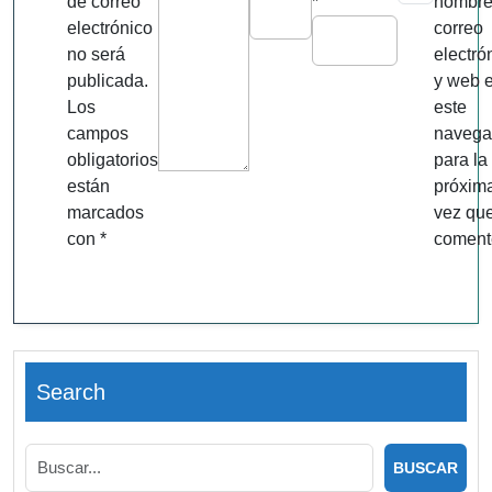
de correo
*
nombre
electrónico
correo
no será
electró
publicada.
y web 
Los
este
campos
navega
obligatorios
para la
están
próxim
marcados
vez qu
con
*
coment
Search