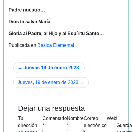
Padre nuestro…
Dios te salve María…
Gloria al Padre, al Hijo y al Espíritu Santo…
Publicada en
Básica Elemental
Navegación
Jueves 19 de enero 2023.
de
Jueves, 19 de enero de 2023
entradas
Dejar una respuesta
Tu
Comentario
Nombre
Correo
Web
dirección
*
*
electrónico
Guarda