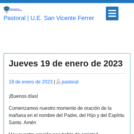
Saltar
Botón
al
para
Pastoral | U.E. San Vicente Ferrer
contenido
abrir
Jueves 19 de enero de 2023
Publicado
Publicado
18 de enero de 2023
|
pastoral
el
el
¡Buenos días!
Comenzamos nuestro momento de oración de la
mañana en el nombre del Padre, del Hijo y del Espíritu
Santo. Amén