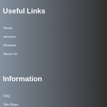
Useful Links
Home
services
Reviews
About Us
Information
FAQ
Site Maps