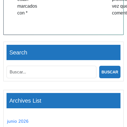
marcados
vez qu
con
*
coment
Search
Archives List
junio 2026