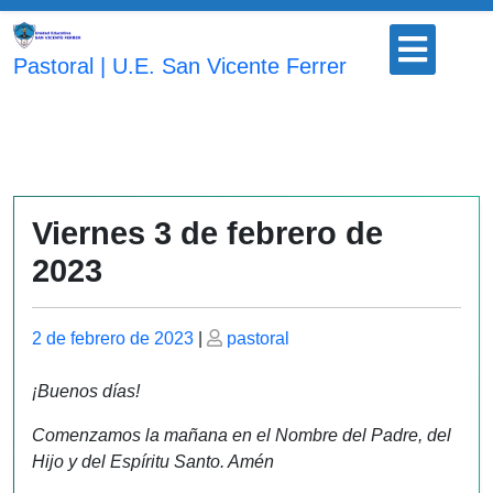
Saltar
Botón
al
para
Pastoral | U.E. San Vicente Ferrer
contenido
abrir
Viernes 3 de febrero de
2023
Publicado
Publicado
2 de febrero de 2023
|
pastoral
el
el
¡Buenos días!
Comenzamos la mañana en el Nombre del Padre, del
Hijo y del Espíritu Santo. Amén