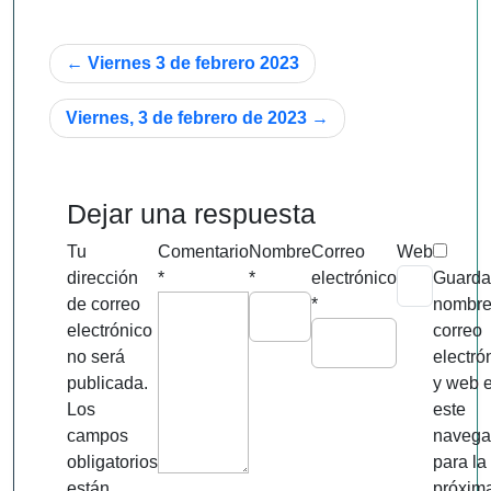
Navegación
Viernes 3 de febrero 2023
de
Viernes, 3 de febrero de 2023
entradas
Dejar una respuesta
Tu
Comentario
Nombre
Correo
Web
dirección
*
*
electrónico
Guarda
de correo
*
nombre
electrónico
correo
no será
electró
publicada.
y web 
Los
este
campos
navega
obligatorios
para la
están
próxim