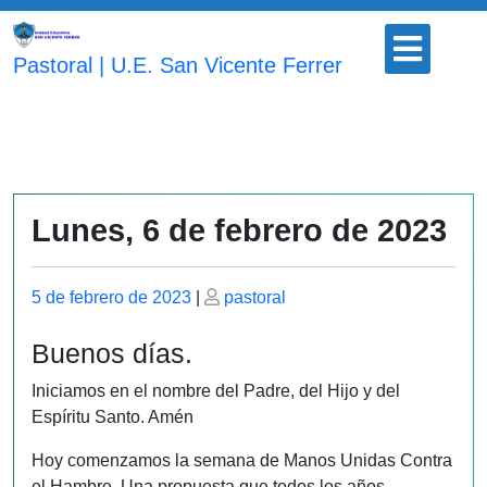
Saltar
Botón
al
para
Pastoral | U.E. San Vicente Ferrer
contenido
abrir
Lunes, 6 de febrero de 2023
Publicado
Publicado
5 de febrero de 2023
|
pastoral
el
el
Buenos días.
Iniciamos en el nombre del Padre, del Hijo y del
Espíritu Santo. Amén
Hoy comenzamos la semana de Manos Unidas Contra
el Hambre. Una propuesta que todos los años