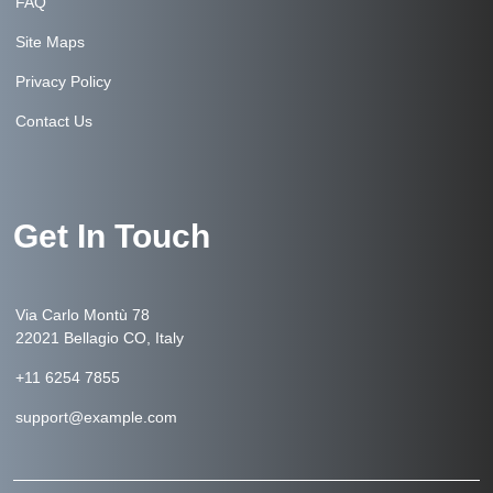
FAQ
Site Maps
Privacy Policy
Contact Us
Get In Touch
Via Carlo Montù 78
22021 Bellagio CO, Italy
+11 6254 7855
support@example.com