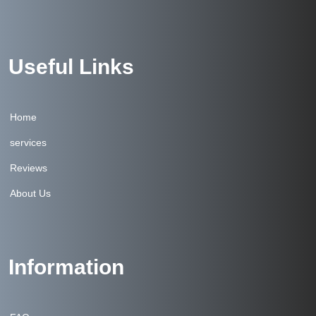
Useful Links
Home
services
Reviews
About Us
Information