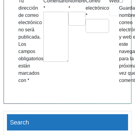
Tu
Comentario
Nombre
Correo
Web
dirección
*
*
electrónico
Guarda
de correo
*
nombre
electrónico
correo
no será
electró
publicada.
y web 
Los
este
campos
navega
obligatorios
para la
están
próxim
marcados
vez qu
con
*
coment
Search