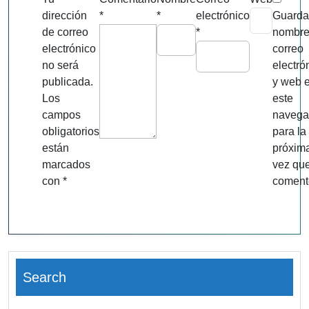
dirección
*
*
electrónico
Guarda
de correo
*
nombre
electrónico
correo
no será
electró
publicada.
y web 
Los
este
campos
navega
obligatorios
para la
están
próxim
marcados
vez qu
con
*
coment
Search