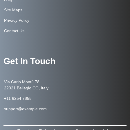
Site Maps
Privacy Policy
Contact Us
Get In Touch
Via Carlo Montù 78
22021 Bellagio CO, Italy
+11 6254 7855
support@example.com