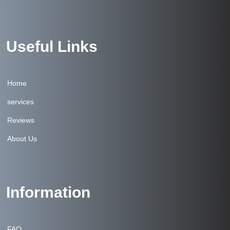
Useful Links
Home
services
Reviews
About Us
Information
FAQ