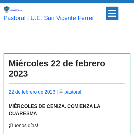
Saltar
Botón
al
para
Pastoral | U.E. San Vicente Ferrer
contenido
abrir
Miércoles 22 de febrero
2023
Publicado
Publicado
22 de febrero de 2023
|
pastoral
el
el
MIÉRCOLES DE CENIZA. COMIENZA LA
CUARESMA
¡Buenos días!