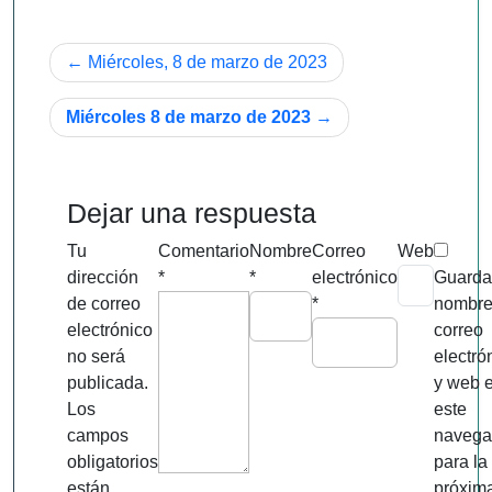
Navegación
Miércoles, 8 de marzo de 2023
de
Miércoles 8 de marzo de 2023
entradas
Dejar una respuesta
Tu
Comentario
Nombre
Correo
Web
dirección
*
*
electrónico
Guarda
de correo
*
nombre
electrónico
correo
no será
electró
publicada.
y web 
Los
este
campos
navega
obligatorios
para la
están
próxim