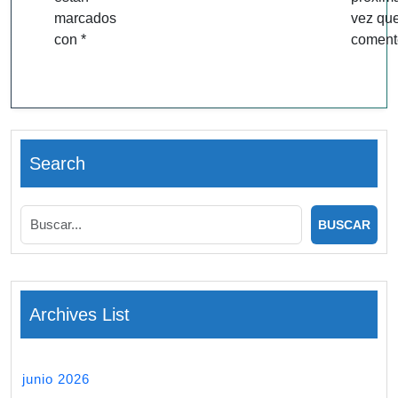
marcados
vez qu
con
*
coment
Search
Archives List
junio 2026