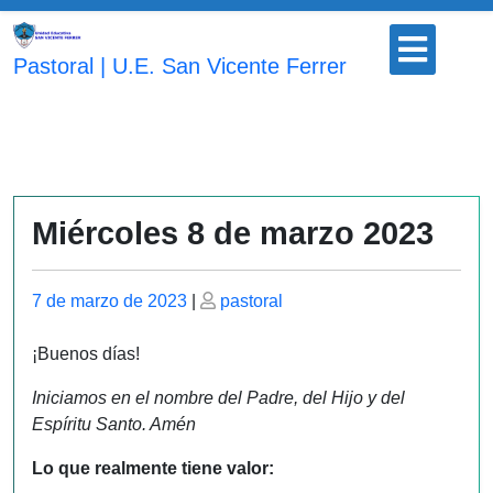
Saltar
Botón
al
para
Pastoral | U.E. San Vicente Ferrer
contenido
abrir
Miércoles 8 de marzo 2023
Publicado
Publicado
7 de marzo de 2023
|
pastoral
el
el
¡Buenos días!
Iniciamos en el nombre del Padre, del Hijo y del
Espíritu Santo. Amén
Lo que realmente tiene valor: