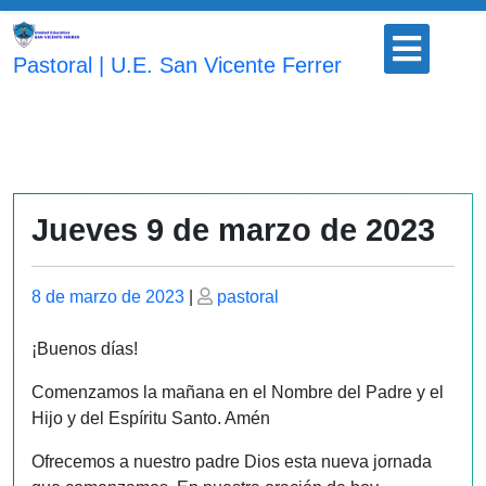
Saltar
Botón
al
para
Pastoral | U.E. San Vicente Ferrer
contenido
abrir
Jueves 9 de marzo de 2023
Publicado
Publicado
8 de marzo de 2023
|
pastoral
el
el
¡Buenos días!
Comenzamos la mañana en el Nombre del Padre y el
Hijo y del Espíritu Santo. Amén
Ofrecemos a nuestro padre Dios esta nueva jornada