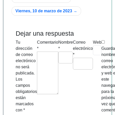
de
Viernes, 10 de marzo de 2023
entradas
Dejar una respuesta
Tu
Comentario
Nombre
Correo
Web
dirección
*
*
electrónico
Guarda
de correo
*
nombre
electrónico
correo
no será
electró
publicada.
y web 
Los
este
campos
navega
obligatorios
para la
están
próxim
marcados
vez qu
con
*
coment