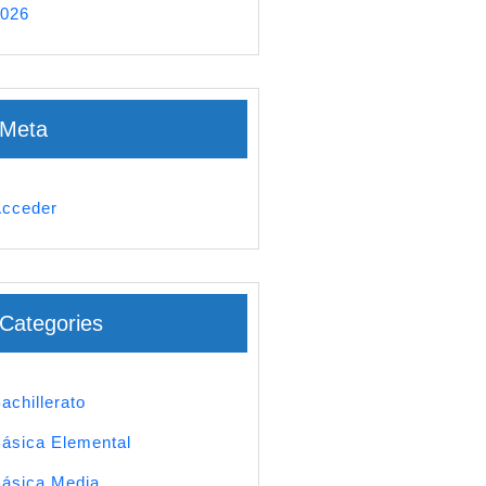
026
Meta
cceder
Categories
achillerato
ásica Elemental
ásica Media