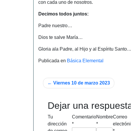
con cada uno de nosotros.
Decimos todos juntos:
Padre nuestro…
Dios te salve María…
Gloria ala Padre, al Hijo y al Espíritu Santo
Publicada en
Básica Elemental
Navegación
Viernes 10 de marzo 2023
de
entradas
Dejar una respuest
Tu
Comentario
Nombre
Correo
dirección
*
*
electrón
de correo
*