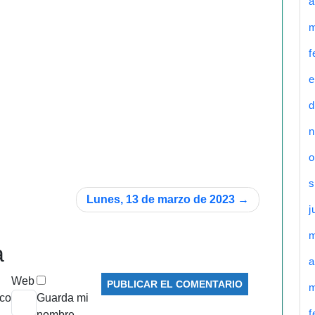
a
m
f
e
d
…
n
o
s
Lunes, 13 de marzo de 2023
j
a
a
Web
m
ico
Guarda mi
f
nombre,