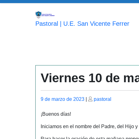
Saltar
al
contenido
Pastoral | U.E. San Vicente Ferrer
Viernes 10 de m
Publicado
Publicado
9 de marzo de 2023
|
pastoral
el
el
¡Buenos días!
Iniciamos en el nombre del Padre, del Hijo y
Para hacer la oración de esta mañana pr