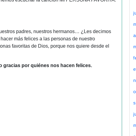
j
nuestros padres, nuestros hermanos… ¿Les decimos
a
acer más felices a las personas de nuestro
nas favoritas de Dios, porque nos quiere desde el
m
f
 gracias por quiénes nos hacen felices.
e
n
o
s
j