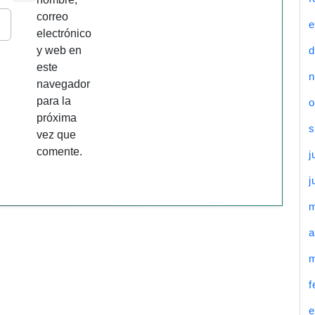
correo
e
electrónico
y web en
d
este
n
navegador
para la
o
próxima
s
vez que
comente.
j
j
a
m
f
e