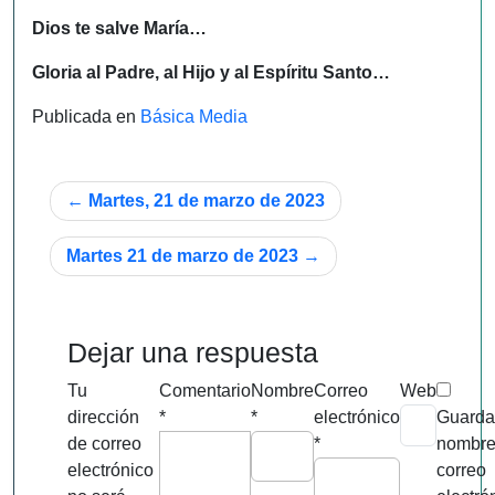
Dios te salve María…
Gloria al Padre, al Hijo y al Espíritu Santo…
Publicada en
Básica Media
Navegación
Martes, 21 de marzo de 2023
de
Martes 21 de marzo de 2023
entradas
Dejar una respuesta
Tu
Comentario
Nombre
Correo
Web
dirección
*
*
electrónico
Guarda
de correo
*
nombre
electrónico
correo