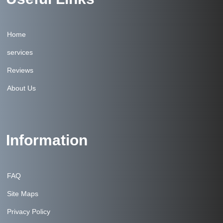
Home
services
Reviews
About Us
Information
FAQ
Site Maps
Privacy Policy