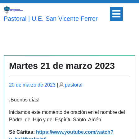
Saltar
Botón
al
para
Pastoral | U.E. San Vicente Ferrer
contenido
abrir
Martes 21 de marzo 2023
Publicado
Publicado
20 de marzo de 2023
|
pastoral
el
el
¡Buenos días!
Iniciamos este momento de oración en el nombre del
Padre, del Hijo y del Espíritu Santo. Amén
Sé Cáritas:
https://www.youtube.com/watch?