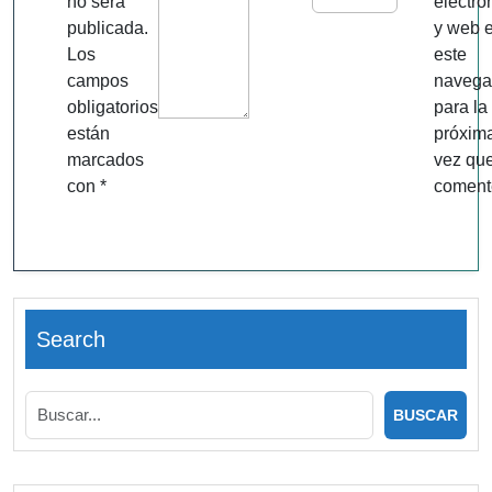
no será
electró
publicada.
y web 
Los
este
campos
navega
obligatorios
para la
están
próxim
marcados
vez qu
con
*
coment
Search