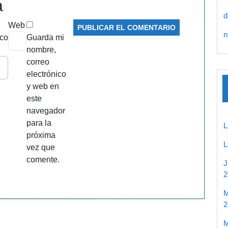
a
d
Web
n
ico
Guarda mi
nombre,
correo
electrónico
y web en
este
navegador
para la
próxima
vez que
comente.
2
2