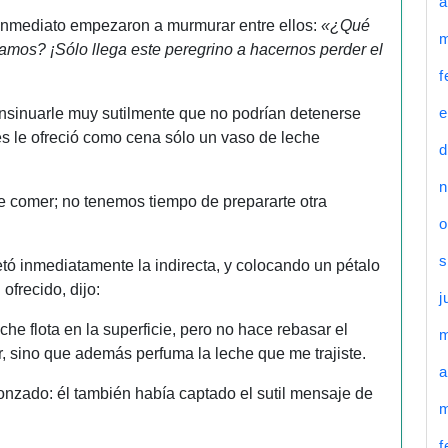
a
inmediato empezaron a murmurar entre ellos:
«¿Qué
m
mos? ¡Sólo llega este peregrino a hacernos perder el
f
e
nsinuarle muy sutilmente que no podrían detenerse
s le ofreció como cena sólo un vaso de leche
d
n
de comer; no tenemos tiempo de prepararte otra
o
s
etó inmediatamente la indirecta, y colocando un pétalo
ofrecido, dijo:
j
he flota en la superficie, pero no hace rebasar el
r, sino que además perfuma la leche que me trajiste.
a
gonzado: él también había captado el sutil mensaje de
m
f