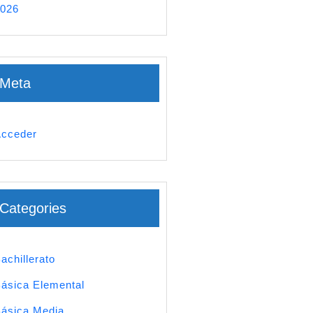
026
Meta
cceder
Categories
achillerato
ásica Elemental
ásica Media