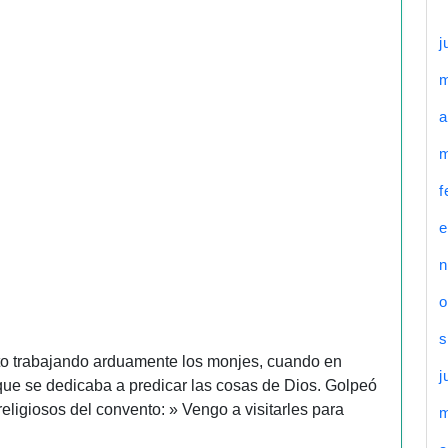
j
a
m
f
e
n
o
s
to trabajando arduamente los monjes, cuando en
j
 que se dedicaba a predicar las cosas de Dios. Golpeó
s religiosos del convento: » Vengo a visitarles para