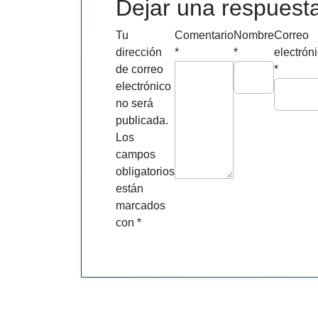
entradas
Dejar una respuest
Tu
Comentario
Nombre
Correo
dirección
*
*
electrón
de correo
*
electrónico
no será
publicada.
Los
campos
obligatorios
están
marcados
con
*