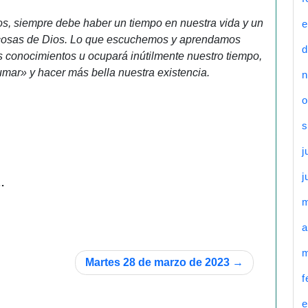
s, siempre debe haber un tiempo en nuestra vida y un
e
s cosas de Dios. Lo que escuchemos y aprendamos
d
s conocimientos u ocupará inútilmente nuestro tiempo,
rfumar» y hacer más bella nuestra existencia.
n
o
s
j
j
…
a
m
Martes 28 de marzo de 2023
f
e