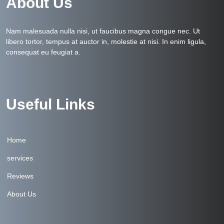
About Us
Nam malesuada nulla nisi, ut faucibus magna congue nec. Ut
libero tortor, tempus at auctor in, molestie at nisi. In enim ligula,
consequat eu feugiat a.
Useful Links
Home
services
Reviews
About Us