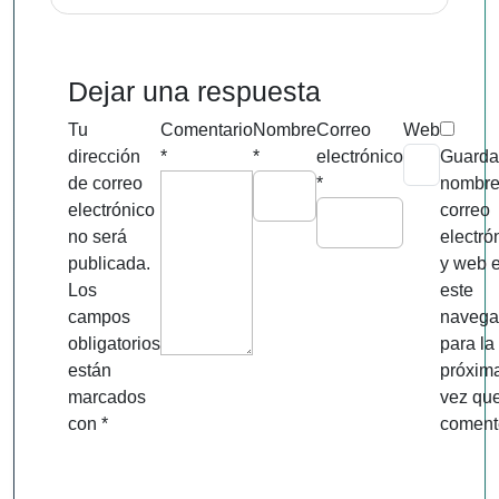
Dejar una respuesta
Tu
Comentario
Nombre
Correo
Web
dirección
*
*
electrónico
Guarda
de correo
*
nombre
electrónico
correo
no será
electró
publicada.
y web 
Los
este
campos
navega
obligatorios
para la
están
próxim
marcados
vez qu
con
*
coment