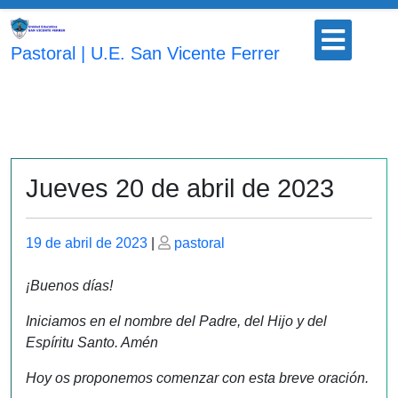
Saltar
Botón
al
para
Pastoral | U.E. San Vicente Ferrer
contenido
abrir
Jueves 20 de abril de 2023
Publicado
Publicado
19 de abril de 2023
|
pastoral
el
el
¡Buenos días!
Iniciamos en el nombre del Padre, del Hijo y del
Espíritu Santo. Amén
Hoy os proponemos comenzar con esta breve oración.