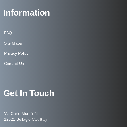
Information
FAQ
Site Maps
Privacy Policy
Contact Us
Get In Touch
Via Carlo Montù 78
22021 Bellagio CO, Italy