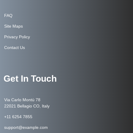
FAQ
Site Maps
Privacy Policy
Contact Us
Get In Touch
Via Carlo Montù 78
22021 Bellagio CO, Italy
+11 6254 7855
support@example.com