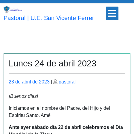
Saltar
Botón
al
para
Pastoral | U.E. San Vicente Ferrer
contenido
abrir
Lunes 24 de abril 2023
Publicado
Publicado
23 de abril de 2023
|
pastoral
el
el
¡Buenos días!
Iniciamos en el nombre del Padre, del Hijo y del
Espiritu Santo. Amé
Ante ayer sábado día 22 de abril celebramos el Día