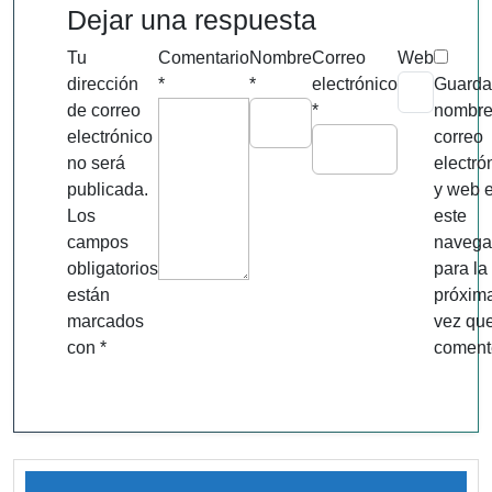
Dejar una respuesta
Tu
Comentario
Nombre
Correo
Web
dirección
*
*
electrónico
Guarda
de correo
*
nombre
electrónico
correo
no será
electró
publicada.
y web 
Los
este
campos
navega
obligatorios
para la
están
próxim
marcados
vez qu
con
*
coment