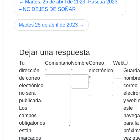
Navegación
Martes, 25 de abril de 2023 -Pascua 2023
de
– NO DEJES DE SOÑAR
entradas
Martes 25 de abril de 2023
Dejar una respuesta
Tu
Comentario
Nombre
Correo
Web
dirección
*
*
electrónico
Guarda
de correo
*
nombre
electrónico
correo
no será
electró
publicada.
y web 
Los
este
campos
navega
obligatorios
para la
están
próxim
marcados
vez qu