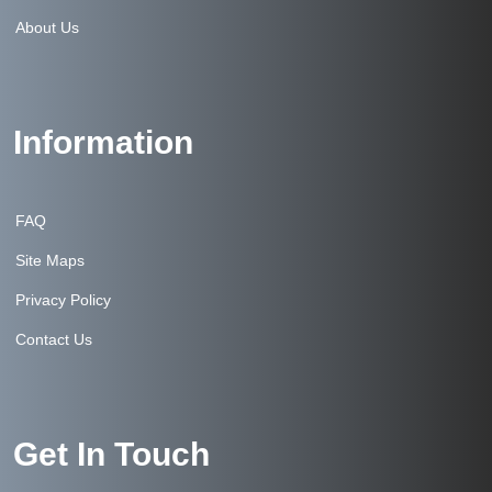
About Us
Information
FAQ
Site Maps
Privacy Policy
Contact Us
Get In Touch