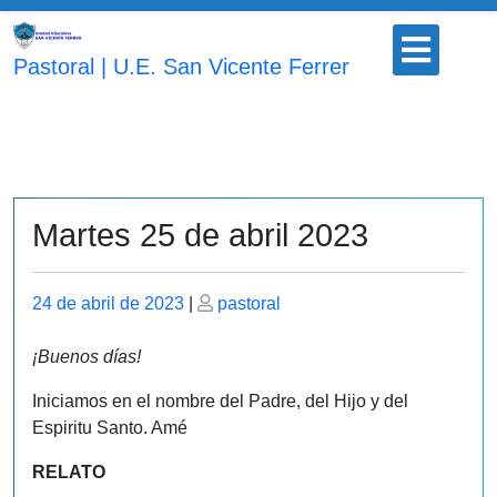
Saltar
Botón
al
para
Pastoral | U.E. San Vicente Ferrer
contenido
abrir
Martes 25 de abril 2023
Publicado
Publicado
24 de abril de 2023
|
pastoral
el
el
¡Buenos días!
Iniciamos en el nombre del Padre, del Hijo y del
Espiritu Santo. Amé
RELATO