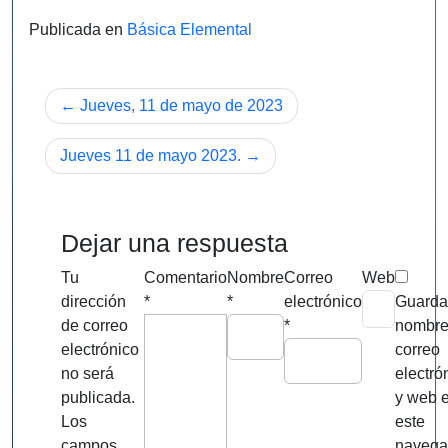
Publicada en
Básica Elemental
Navegación
Jueves, 11 de mayo de 2023
de
Jueves 11 de mayo 2023.
entradas
Dejar una respuesta
Tu
Comentario
Nombre
Correo
Web
dirección
*
*
electrónico
Guarda
de correo
*
nombre
electrónico
correo
no será
electró
publicada.
y web 
Los
este
campos
navega