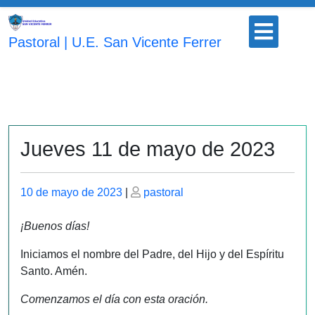
Saltar
Botón
al
para
Pastoral | U.E. San Vicente Ferrer
contenido
abrir
Jueves 11 de mayo de 2023
Publicado
Publicado
10 de mayo de 2023
|
pastoral
el
el
¡Buenos días!
Iniciamos el nombre del Padre, del Hijo y del Espíritu
Santo. Amén.
Comenzamos el día con esta oración.