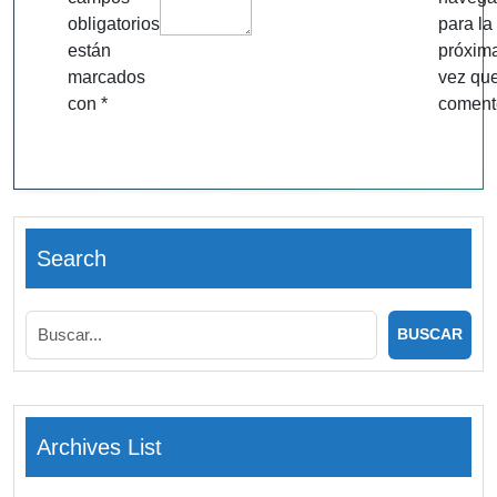
obligatorios
para la
están
próxim
marcados
vez qu
con
*
coment
Search
Archives List