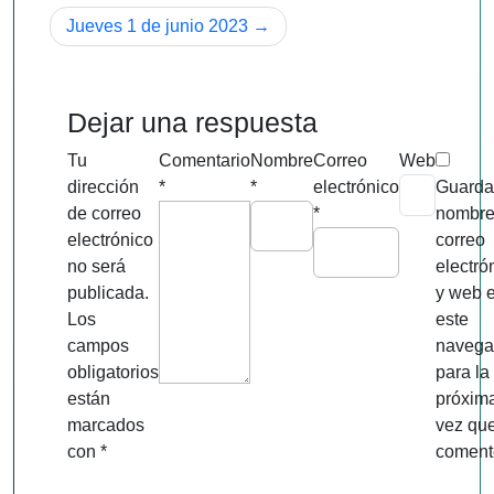
de
Jueves 1 de junio 2023
entradas
Dejar una respuesta
Tu
Comentario
Nombre
Correo
Web
dirección
*
*
electrónico
Guarda
de correo
*
nombre
electrónico
correo
no será
electró
publicada.
y web 
Los
este
campos
navega
obligatorios
para la
están
próxim
marcados
vez qu
con
*
coment