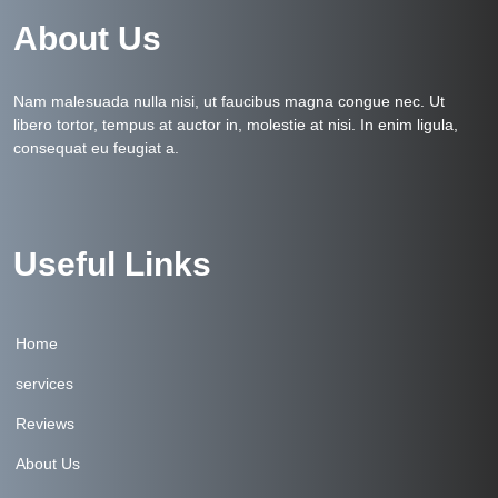
About Us
Nam malesuada nulla nisi, ut faucibus magna congue nec. Ut
libero tortor, tempus at auctor in, molestie at nisi. In enim ligula,
consequat eu feugiat a.
Useful Links
Home
services
Reviews
About Us