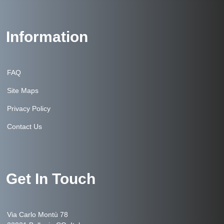
Information
FAQ
Site Maps
Privacy Policy
Contact Us
Get In Touch
Via Carlo Montù 78