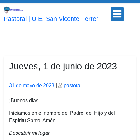
Saltar
Botón
al
para
Pastoral | U.E. San Vicente Ferrer
contenido
abrir
Jueves, 1 de junio de 2023
Publicado
Publicado
31 de mayo de 2023
|
pastoral
el
el
¡Buenos días!
Iniciamos en el nombre del Padre, del Hijo y del
Espíritu Santo. Amén
Descubrir mi lugar