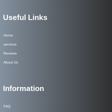
Useful Links
Home
services
Reviews
About Us
Information
FAQ