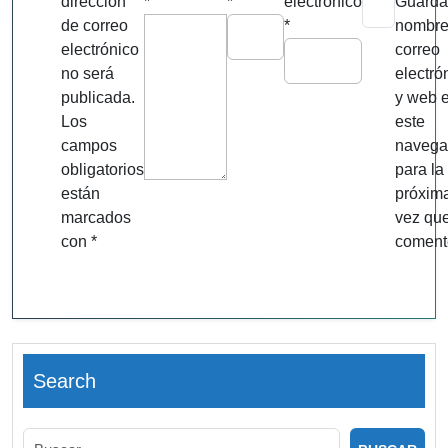
dirección
*
*
electrónico
Guarda
de correo
*
nombre
electrónico
correo
no será
electró
publicada.
y web 
Los
este
campos
navega
obligatorios
para la
están
próxim
marcados
vez qu
con
*
coment
Search