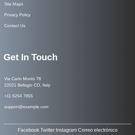
Site Maps
Privacy Policy
Contact Us
Get In Touch
Via Carlo Montù 78
22021 Bellagio CO, Italy
+11 6254 7855
support@example.com
Facebook
Twitter
Instagram
Correo electrónico