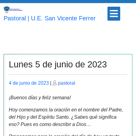
Saltar
Botón
al
para
Pastoral | U.E. San Vicente Ferrer
contenido
abrir
Lunes 5 de junio de 2023
Publicado
Publicado
4 de junio de 2023
|
pastoral
el
el
¡Buenos días y feliz semana!
Hoy comenzamos la oración en el nombre del Padre,
del Hijo y del Espíritu Santo. ¿Sabes qué significa
eso? Pues es como describir a Dios…