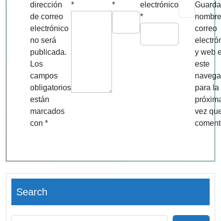
dirección
*
*
electrónico
Guarda
de correo
*
nombre
electrónico
correo
no será
electró
publicada.
y web 
Los
este
campos
navega
obligatorios
para la
están
próxim
marcados
vez qu
con
*
coment
Search