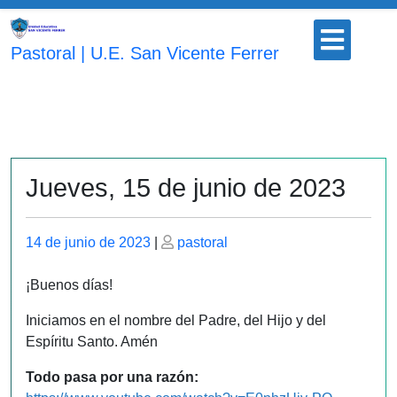
Saltar
Botón
al
para
Pastoral | U.E. San Vicente Ferrer
contenido
abrir
Jueves, 15 de junio de 2023
Publicado
Publicado
14 de junio de 2023
|
pastoral
el
el
¡Buenos días!
Iniciamos en el nombre del Padre, del Hijo y del
Espíritu Santo. Amén
Todo pasa por una razón: