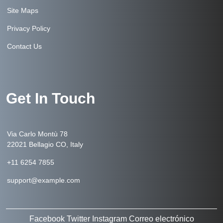
Site Maps
Privacy Policy
Contact Us
Get In Touch
Via Carlo Montù 78
22021 Bellagio CO, Italy
+11 6254 7855
support@example.com
Facebook
Twitter
Instagram
Correo electrónico