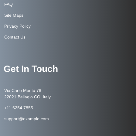
FAQ
Site Maps
Privacy Policy
Contact Us
Get In Touch
Via Carlo Montù 78
22021 Bellagio CO, Italy
+11 6254 7855
support@example.com