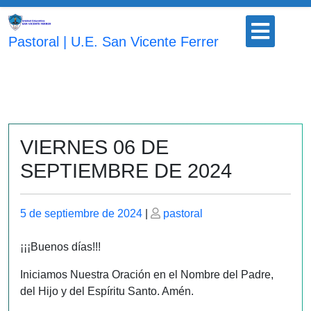
Saltar
Botón
al
para
Pastoral | U.E. San Vicente Ferrer
contenido
abrir
VIERNES 06 DE
SEPTIEMBRE DE 2024
Publicado
Publicado
5 de septiembre de 2024
|
pastoral
el
el
¡¡¡Buenos días!!!
Iniciamos Nuestra Oración en el Nombre del Padre,
del Hijo y del Espíritu Santo. Amén.