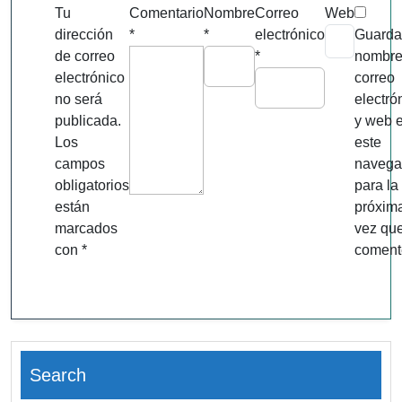
Tu
Comentario
Nombre
Correo
Web
dirección
*
*
electrónico
Guarda
de correo
*
nombre
electrónico
correo
no será
electró
publicada.
y web 
Los
este
campos
navega
obligatorios
para la
están
próxim
marcados
vez qu
con
*
coment
Search