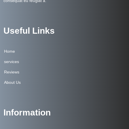
consequat eu feugiat a.
Useful Links
Home
services
Reviews
About Us
Information