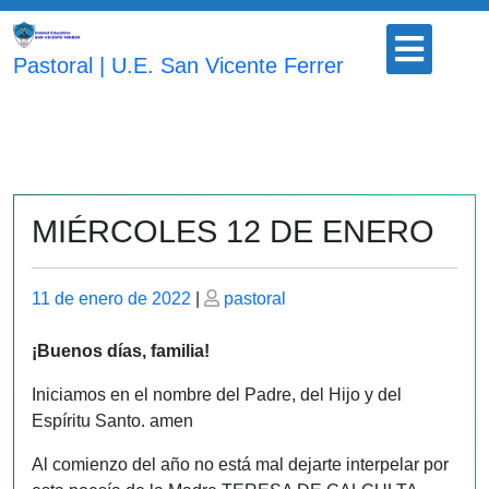
Saltar
Botón
al
para
Pastoral | U.E. San Vicente Ferrer
contenido
abrir
MIÉRCOLES 12 DE ENERO
Publicado
Publicado
11 de enero de 2022
|
pastoral
el
el
¡Buenos días, familia!
Iniciamos en el nombre del Padre, del Hijo y del
Espíritu Santo. amen
Al comienzo del año no está mal dejarte interpelar por