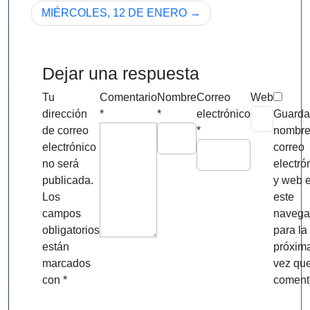
MIÉRCOLES, 12 DE ENERO
entradas
Dejar una respuesta
Tu
Comentario
Nombre
Correo
Web
dirección
*
*
electrónico
Guarda
de correo
*
nombre
electrónico
correo
no será
electró
publicada.
y web 
Los
este
campos
navega
obligatorios
para la
están
próxim
marcados
vez qu
con
*
coment