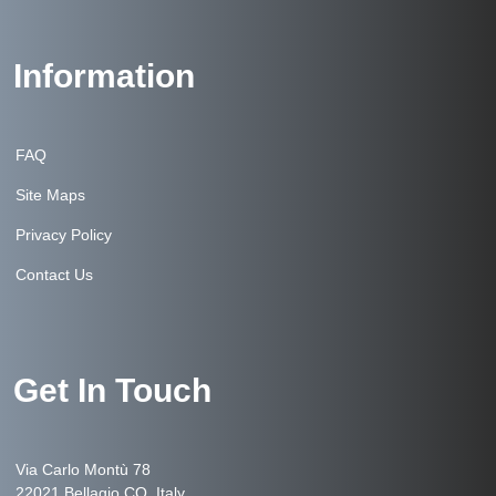
Information
FAQ
Site Maps
Privacy Policy
Contact Us
Get In Touch
Via Carlo Montù 78
22021 Bellagio CO, Italy