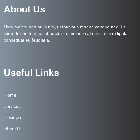
About Us
Nam malesuada nulla nisi, ut faucibus magna congue nec. Ut
libero tortor, tempus at auctor in, molestie at nisi. In enim ligula,
consequat eu feugiat a.
Useful Links
Home
services
Reviews
About Us