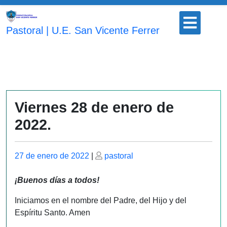
Saltar
Botón
al
para
Pastoral | U.E. San Vicente Ferrer
contenido
abrir
Viernes 28 de enero de
2022.
Publicado
Publicado
27 de enero de 2022
|
pastoral
el
el
¡Buenos días a todos!
Iniciamos en el nombre del Padre, del Hijo y del
Espíritu Santo. Amen