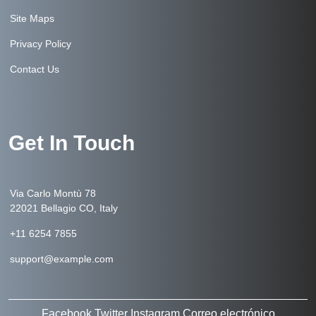
Site Maps
Privacy Policy
Contact Us
Get In Touch
Via Carlo Montù 78
22021 Bellagio CO, Italy
+11 6254 7855
support@example.com
Facebook
Twitter
Instagram
Correo electrónico