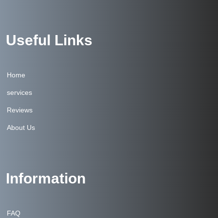
Useful Links
Home
services
Reviews
About Us
Information
FAQ