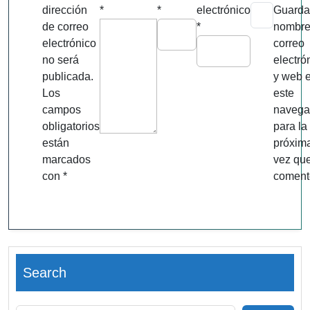
dirección
*
*
electrónico
Guarda
de correo
*
nombre
electrónico
correo
no será
electró
publicada.
y web 
Los
este
campos
navega
obligatorios
para la
están
próxim
marcados
vez qu
con
*
coment
Search