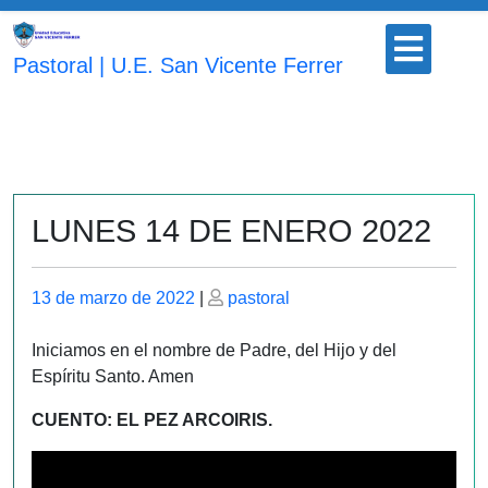
Saltar
Botón
al
para
Pastoral | U.E. San Vicente Ferrer
contenido
abrir
LUNES 14 DE ENERO 2022
Publicado
Publicado
13 de marzo de 2022
|
pastoral
el
el
Iniciamos en el nombre de Padre, del Hijo y del
Espíritu Santo. Amen
CUENTO: EL PEZ ARCOIRIS.