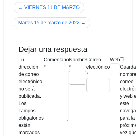
Navegación
VIERNES 11 DE MARZO
de
Martes 15 de marzo de 2022
entradas
Dejar una respuesta
Tu
Comentario
Nombre
Correo
Web
dirección
*
*
electrónico
Guarda
de correo
*
nombre
electrónico
correo
no será
electró
publicada.
y web 
Los
este
campos
navega
obligatorios
para la
están
próxim
marcados
vez qu