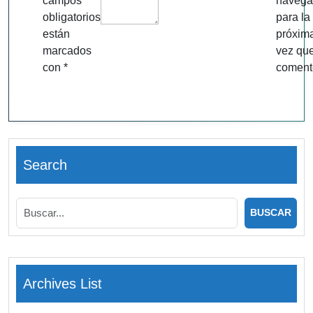
campos
navega
obligatorios
para la
están
próxim
marcados
vez qu
con
*
coment
Search
Archives List