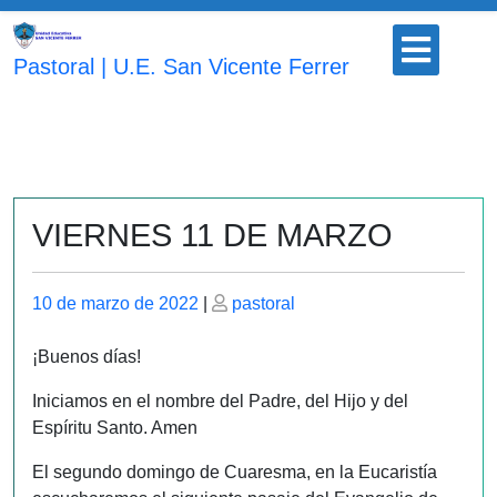
Saltar
Botón
al
para
Pastoral | U.E. San Vicente Ferrer
contenido
abrir
VIERNES 11 DE MARZO
Publicado
Publicado
10 de marzo de 2022
|
pastoral
el
el
¡Buenos días!
Iniciamos en el nombre del Padre, del Hijo y del
Espíritu Santo. Amen
El segundo domingo de Cuaresma, en la Eucaristía