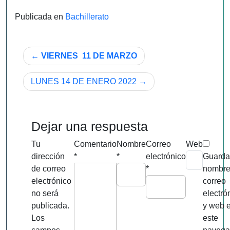
Publicada en
Bachillerato
Navegación
VIERNES 11 DE MARZO
de
LUNES 14 DE ENERO 2022
entradas
Dejar una respuesta
Tu
Comentario
Nombre
Correo
Web
dirección
*
*
electrónico
Guarda
de correo
*
nombre
electrónico
correo
no será
electró
publicada.
y web 
Los
este