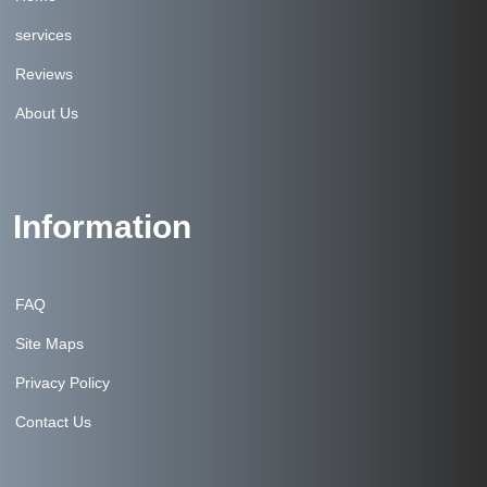
services
Reviews
About Us
Information
FAQ
Site Maps
Privacy Policy
Contact Us