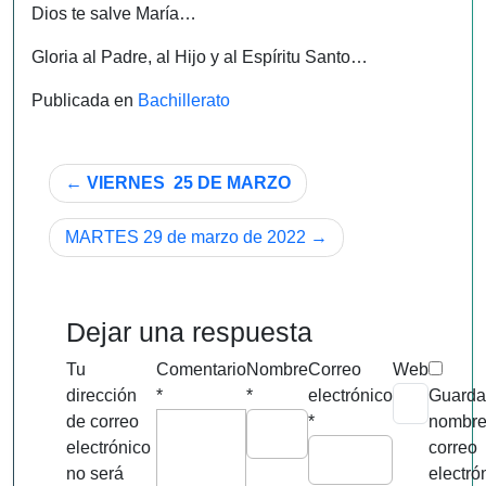
Dios te salve María…
Gloria al Padre, al Hijo y al Espíritu Santo…
Publicada en
Bachillerato
Navegación
VIERNES 25 DE MARZO
de
MARTES 29 de marzo de 2022
entradas
Dejar una respuesta
Tu
Comentario
Nombre
Correo
Web
dirección
*
*
electrónico
Guarda
de correo
*
nombre
electrónico
correo
no será
electró