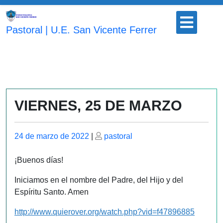
Saltar
Botón
al
para
Pastoral | U.E. San Vicente Ferrer
contenido
abrir
VIERNES, 25 DE MARZO
Publicado
Publicado
24 de marzo de 2022
|
pastoral
el
el
¡Buenos días!
Iniciamos en el nombre del Padre, del Hijo y del
Espíritu Santo. Amen
http://www.quierover.org/watch.php?vid=f47896885