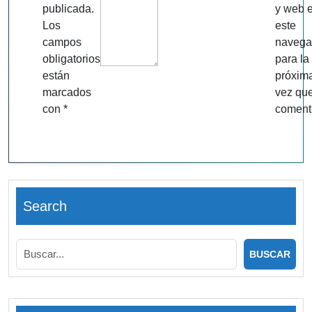
publicada.
y web 
Los
este
campos
navega
obligatorios
para la
están
próxim
marcados
vez qu
con
*
coment
Search