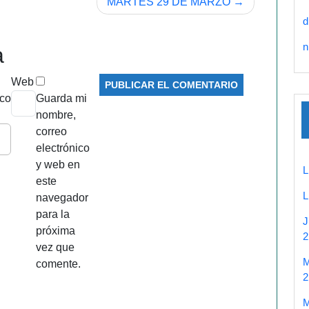
MARTES 29 DE MARZO
d
n
a
Web
ico
Guarda mi
nombre,
correo
electrónico
y web en
este
navegador
para la
próxima
2
vez que
comente.
2