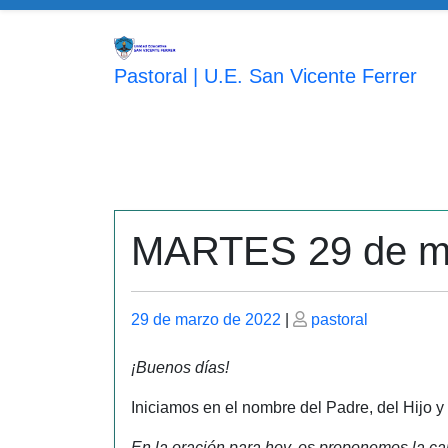
Saltar
al
contenido
Pastoral | U.E. San Vicente Ferrer
MARTES 29 de m
Publicado
Publicado
29 de marzo de 2022
|
pastoral
el
el
¡Buenos días!
Iniciamos en el nombre del Padre, del Hijo y
En la oración para hoy, os proponemos la