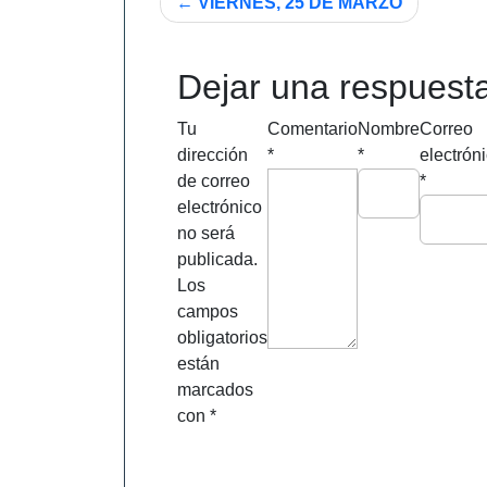
Navegación
VIERNES, 25 DE MARZO
de
entradas
Dejar una respuest
Tu
Comentario
Nombre
Correo
dirección
*
*
electrón
de correo
*
electrónico
no será
publicada.
Los
campos
obligatorios
están
marcados
con
*