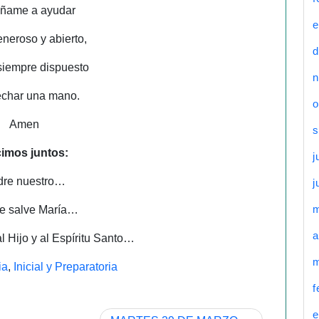
ñame a ayudar
e
eneroso y abierto,
d
 siempre dispuesto
n
echar una mano.
o
Amen
s
imos juntos:
j
dre nuestro…
j
te salve María…
a
al Hijo y al Espíritu Santo…
m
ia
,
Inicial y Preparatoria
f
e