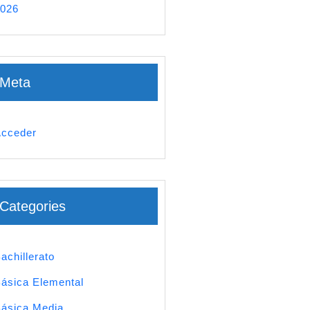
026
Meta
cceder
Categories
achillerato
ásica Elemental
ásica Media