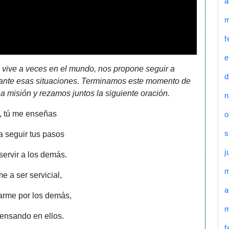
a
m
f
e
 se vive a veces en el mundo, nos propone seguir a
d
 ante esas situaciones. Terminamos este momento de
a misión y rezamos juntos la siguiente oración.
n
, tú me enseñas
o
s
a seguir tus pasos
j
servir a los demás.
 a ser servicial,
a
arme por los demás,
m
pensando en ellos.
f