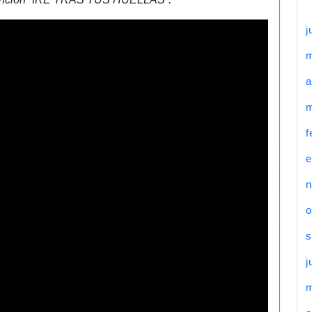
j
a
m
f
e
n
o
s
j