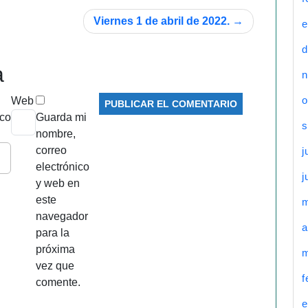
Viernes 1 de abril de 2022.
e
d
a
n
o
Web
ico
Guarda mi
s
nombre,
correo
j
electrónico
j
y web en
este
navegador
a
para la
próxima
m
vez que
f
comente.
e