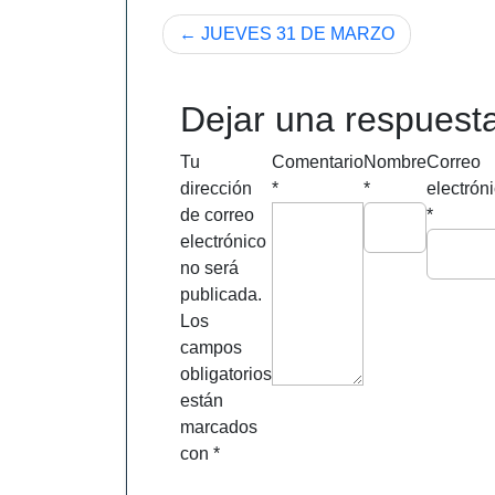
Navegación
JUEVES 31 DE MARZO
de
entradas
Dejar una respuest
Tu
Comentario
Nombre
Correo
dirección
*
*
electrón
de correo
*
electrónico
no será
publicada.
Los
campos
obligatorios
están
marcados
con
*