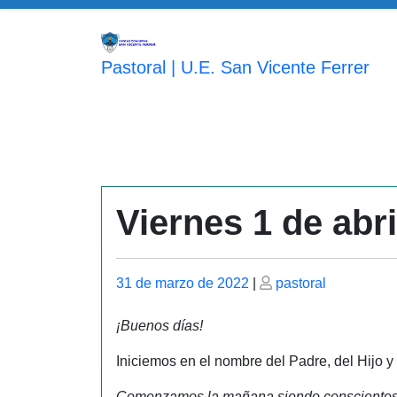
Saltar
al
contenido
Pastoral | U.E. San Vicente Ferrer
Viernes 1 de abri
Publicado
Publicado
31 de marzo de 2022
|
pastoral
el
el
¡Buenos días!
Iniciemos en el nombre del Padre, del Hijo y
Comenzamos la mañana siendo conscientes d