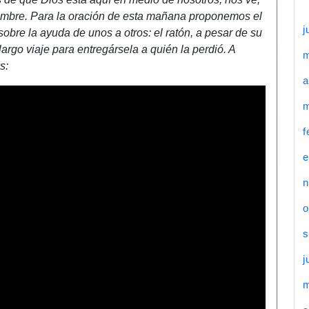
ombre. Para la oración de esta mañana proponemos el
j
obre la ayuda de unos a otros: el ratón, a pesar de su
go viaje para entregársela a quién la perdió. A
s:
a
m
f
e
n
o
s
j