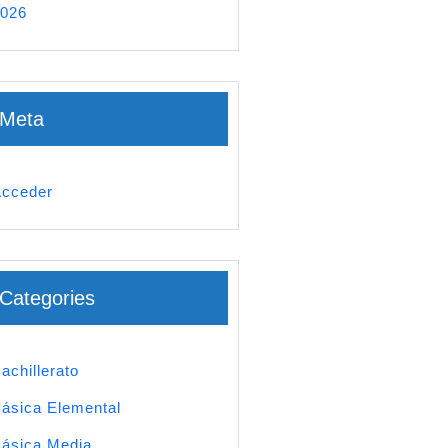
026
Meta
cceder
Categories
achillerato
ásica Elemental
ásica Media