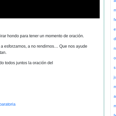
a
m
f
e
spirar hondo para tener un momento de oración.
d
 a esforzarnos, a no rendirnos… Que nos ayude
n
tan.
o
 todos juntos la oración del
s
j
a
eparatoria
m
f