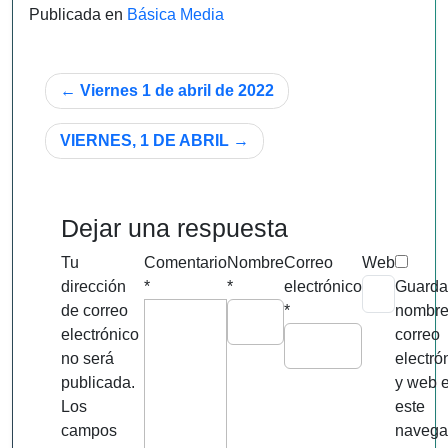
Publicada en
Básica Media
Navegación
Viernes 1 de abril de 2022
de
VIERNES, 1 DE ABRIL
entradas
Dejar una respuesta
Tu
Comentario
Nombre
Correo
Web
dirección
*
*
electrónico
Guarda
de correo
*
nombre
electrónico
correo
no será
electró
publicada.
y web 
Los
este
campos
navega