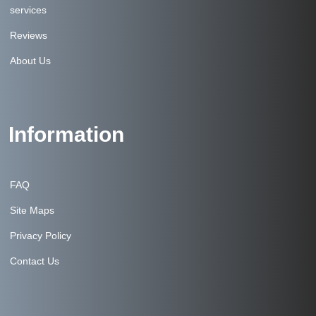
services
Reviews
About Us
Information
FAQ
Site Maps
Privacy Policy
Contact Us