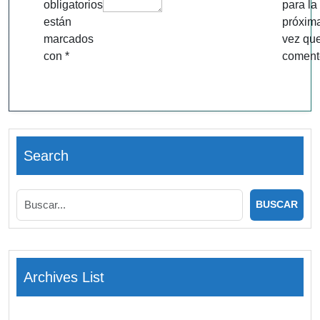
obligatorios
para la
están
próxim
marcados
vez qu
con
*
coment
Search
Archives List