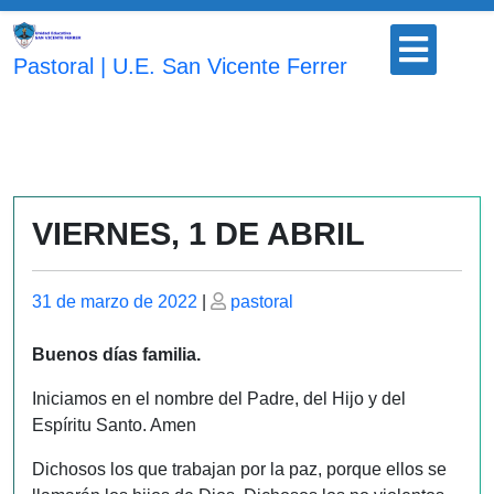
Saltar
Botón
al
para
Pastoral | U.E. San Vicente Ferrer
contenido
abrir
VIERNES, 1 DE ABRIL
Publicado
Publicado
31 de marzo de 2022
|
pastoral
el
el
Buenos días familia.
Iniciamos en el nombre del Padre, del Hijo y del
Espíritu Santo. Amen
Dichosos los que trabajan por la paz, porque ellos se