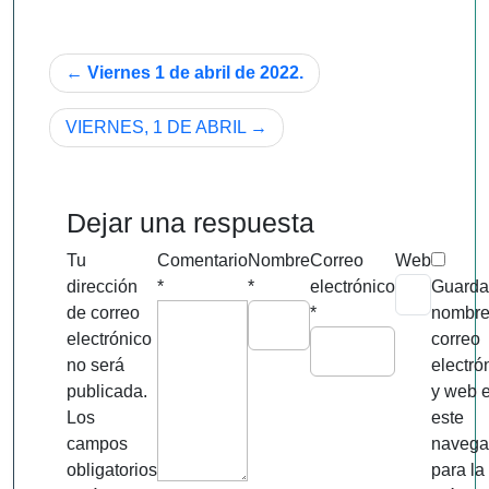
Navegación
Viernes 1 de abril de 2022.
de
VIERNES, 1 DE ABRIL
entradas
Dejar una respuesta
Tu
Comentario
Nombre
Correo
Web
dirección
*
*
electrónico
Guarda
de correo
*
nombre
electrónico
correo
no será
electró
publicada.
y web 
Los
este
campos
navega
obligatorios
para la