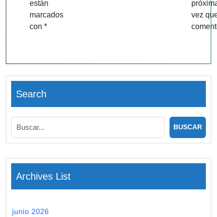
están
próxim
marcados
vez qu
con
*
coment
Search
Archives List
junio 2026