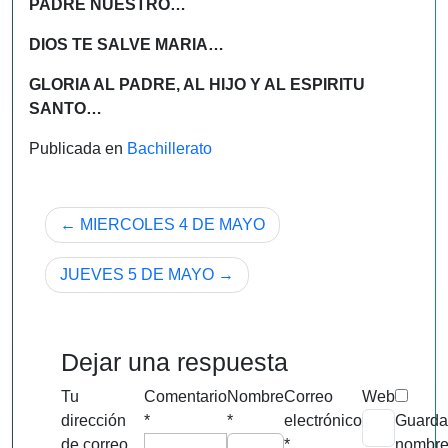
PADRE NUESTRO…
DIOS TE SALVE MARIA…
GLORIA AL PADRE, AL HIJO Y AL ESPIRITU
SANTO…
Publicada en
Bachillerato
Navegación
MIERCOLES 4 DE MAYO
de
JUEVES 5 DE MAYO
entradas
Dejar una respuesta
Tu
Comentario
Nombre
Correo
Web
dirección
*
*
electrónico
Guarda
de correo
*
nombre