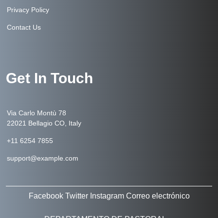
Privacy Policy
Contact Us
Get In Touch
Via Carlo Montù 78
22021 Bellagio CO, Italy
+11 6254 7855
support@example.com
Facebook
Twitter
Instagram
Correo electrónico