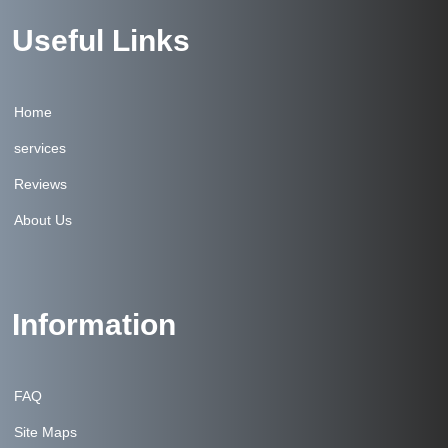
Useful Links
Home
services
Reviews
About Us
Information
FAQ
Site Maps