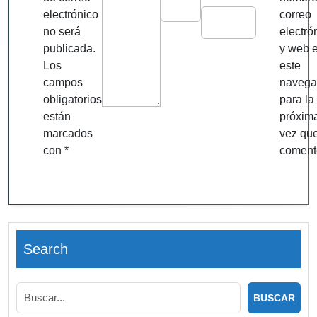
electrónico
correo
no será
electró
publicada.
y web 
Los
este
campos
navega
obligatorios
para la
están
próxim
marcados
vez qu
con
*
coment
Search