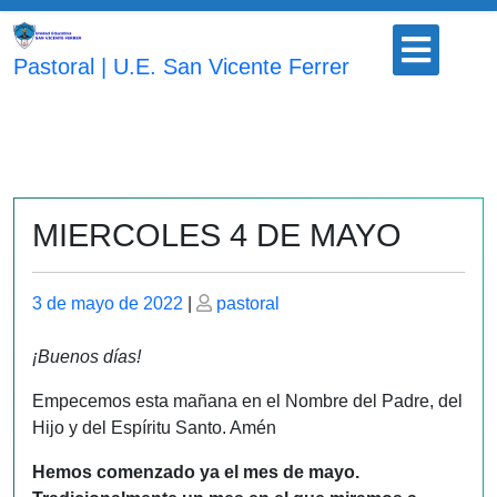
Saltar
Botón
al
para
Pastoral | U.E. San Vicente Ferrer
contenido
abrir
MIERCOLES 4 DE MAYO
Publicado
Publicado
3 de mayo de 2022
|
pastoral
el
el
¡Buenos días!
Empecemos esta mañana en el Nombre del Padre, del
Hijo y del Espíritu Santo. Amén
Hemos comenzado ya el mes de mayo.