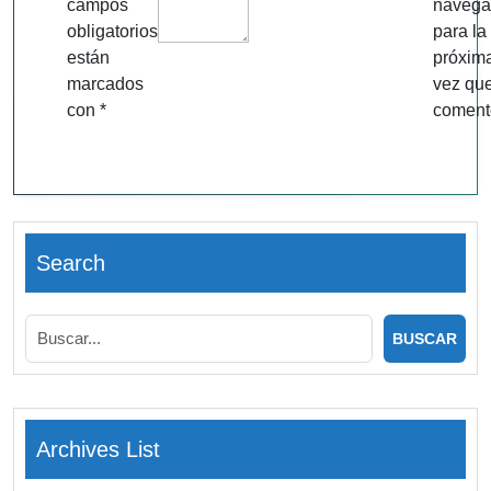
campos
navega
obligatorios
para la
están
próxim
marcados
vez qu
con
*
coment
Search
Archives List