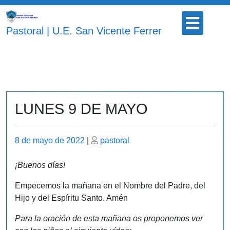
Saltar
Botón
al
para
Pastoral | U.E. San Vicente Ferrer
contenido
abrir
LUNES 9 DE MAYO
Publicado
Publicado
8 de mayo de 2022
|
pastoral
el
el
¡Buenos días!
Empecemos la mañana en el Nombre del Padre, del
Hijo y del Espíritu Santo. Amén
Para la oración de esta mañana os proponemos ver