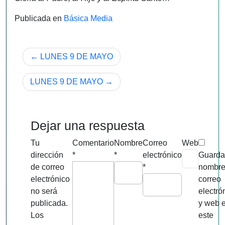
Publicada en
Básica Media
Navegación
LUNES 9 DE MAYO
de
LUNES 9 DE MAYO
entradas
Dejar una respuesta
Tu
Comentario
Nombre
Correo
Web
dirección
*
*
electrónico
Guarda
de correo
*
nombre
electrónico
correo
no será
electró
publicada.
y web 
Los
este