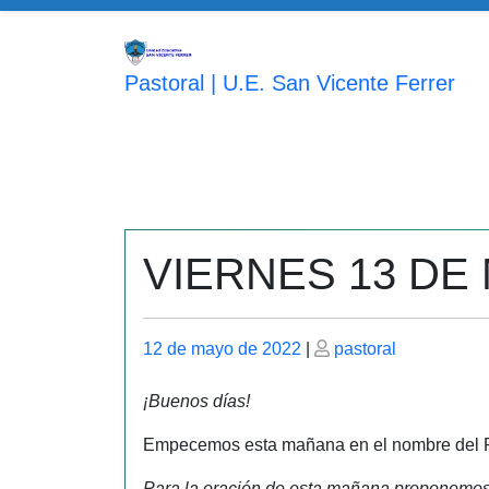
Saltar
al
contenido
Pastoral | U.E. San Vicente Ferrer
VIERNES 13 DE
Publicado
Publicado
12 de mayo de 2022
|
pastoral
el
el
¡Buenos días!
Empecemos esta mañana en el nombre del Pad
Para la oración de esta mañana proponemo