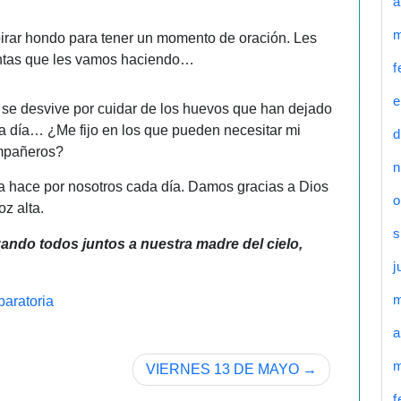
a
m
espirar hondo para tener un momento de oración. Les
guntas que les vamos haciendo…
f
e
e se desvive por cuidar de los huevos que han dejado
a día… ¿Me fijo en los que pueden necesitar mi
d
ompañeros?
n
a hace por nosotros cada día. Damos gracias a Dios
o
z alta.
s
ndo todos juntos a nuestra madre del cielo,
j
eparatoria
a
m
VIERNES 13 DE MAYO
f