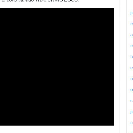
j
a
m
f
e
n
o
s
j