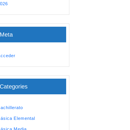
026
Meta
cceder
Categories
achillerato
ásica Elemental
ásica Media