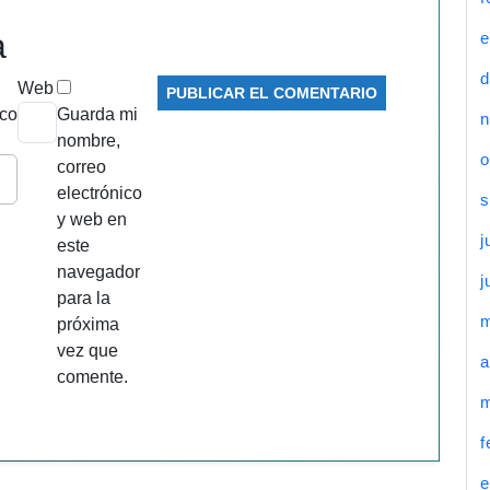
a
e
d
Web
ico
Guarda mi
n
nombre,
o
correo
electrónico
s
y web en
j
este
navegador
j
para la
próxima
vez que
a
comente.
m
f
e