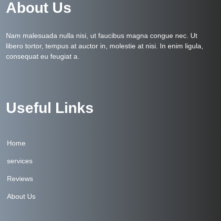
About Us
Nam malesuada nulla nisi, ut faucibus magna congue nec. Ut
libero tortor, tempus at auctor in, molestie at nisi. In enim ligula,
consequat eu feugiat a.
Useful Links
Home
services
Reviews
About Us