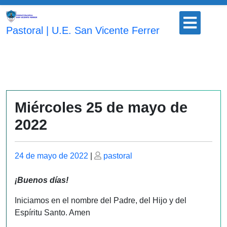
Saltar
Botón
al
para
Pastoral | U.E. San Vicente Ferrer
contenido
abrir
Miércoles 25 de mayo de
2022
Publicado
Publicado
24 de mayo de 2022
|
pastoral
el
el
¡Buenos días!
Iniciamos en el nombre del Padre, del Hijo y del
Espíritu Santo. Amen