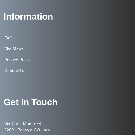
Information
FAQ
Site Maps
Privacy Policy
Contact Us
Get In Touch
Via Carlo Montù 78
22021 Bellagio CO, Italy