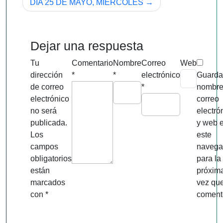
DÍA 25 DE MAYO, MIÉRCOLES
entradas
Dejar una respuesta
Tu
Comentario
Nombre
Correo
Web
dirección
*
*
electrónico
Guarda
de correo
*
nombre
electrónico
correo
no será
electró
publicada.
y web 
Los
este
campos
navega
obligatorios
para la
están
próxim
marcados
vez qu
con
*
coment