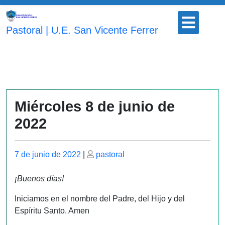
Saltar
Botón
al
para
Pastoral | U.E. San Vicente Ferrer
contenido
abrir
Miércoles 8 de junio de
2022
Publicado
Publicado
7 de junio de 2022
|
pastoral
el
el
¡Buenos días!
Iniciamos en el nombre del Padre, del Hijo y del
Espíritu Santo. Amen