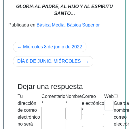
GLORIA AL PADRE, AL HIJO Y AL ESPÍRITU
SANTO…
Publicada en
Básica Media
,
Básica Superior
Navegación
Miércoles 8 de junio de 2022
de
DÍA 8 DE JUNIO, MIÉRCOLES
entradas
Dejar una respuesta
Tu
Comentario
Nombre
Correo
Web
dirección
*
*
electrónico
Guarda
de correo
*
nombre
electrónico
correo
no será
electró