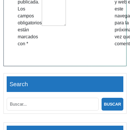
publicada.
y web 
Los
este
campos
navega
obligatorios
para la
están
próxim
marcados
vez qu
con
*
coment
Search