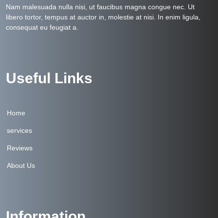
Nam malesuada nulla nisi, ut faucibus magna congue nec. Ut
libero tortor, tempus at auctor in, molestie at nisi. In enim ligula,
consequat eu feugiat a.
Useful Links
Home
services
Reviews
About Us
Information