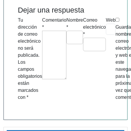
Dejar una respuesta
Tu
Comentario
Nombre
Correo
Web
dirección
*
*
electrónico
Guarda
de correo
*
nombre
electrónico
correo
no será
electró
publicada.
y web 
Los
este
campos
navega
obligatorios
para la
están
próxim
marcados
vez qu
con
*
coment