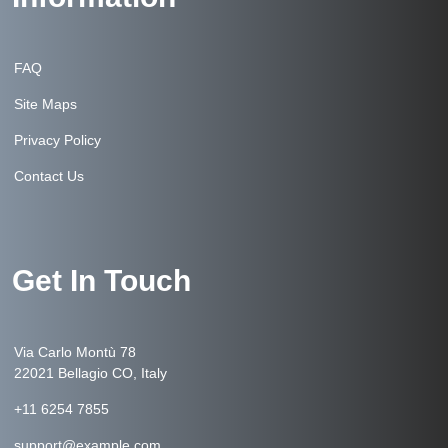
FAQ
Site Maps
Privacy Policy
Contact Us
Get In Touch
Via Carlo Montù 78
22021 Bellagio CO, Italy
+11 6254 7855
support@example.com