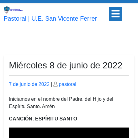
Saltar
Botón
al
para
Pastoral | U.E. San Vicente Ferrer
contenido
abrir
Miércoles 8 de junio de 2022
Publicado
Publicado
7 de junio de 2022
|
pastoral
el
el
Iniciamos en el nombre del Padre, del Hijo y del
Espíritu Santo. Amén
CANCIÓN: ESPÍRITU SANTO