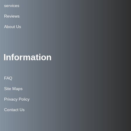
services
Reviews
About Us
Information
FAQ
Site Maps
Privacy Policy
Contact Us