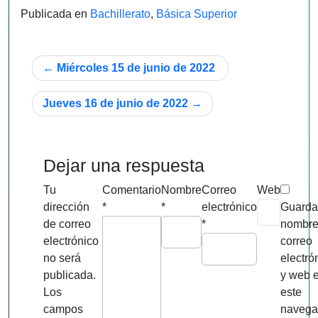
Publicada en
Bachillerato
,
Básica Superior
Navegación
Miércoles 15 de junio de 2022
de
Jueves 16 de junio de 2022
entradas
Dejar una respuesta
Tu
Comentario
Nombre
Correo
Web
dirección
*
*
electrónico
Guarda
de correo
*
nombre
electrónico
correo
no será
electró
publicada.
y web 
Los
este
campos
navega