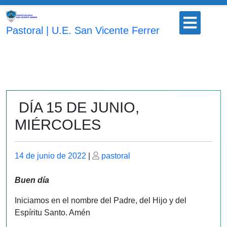
Saltar
Botón
al
para
Pastoral | U.E. San Vicente Ferrer
contenido
abrir
DÍA 15 DE JUNIO,
MIÉRCOLES
Publicado
Publicado
14 de junio de 2022
|
pastoral
el
el
Buen día
Iniciamos en el nombre del Padre, del Hijo y del
Espíritu Santo. Amén