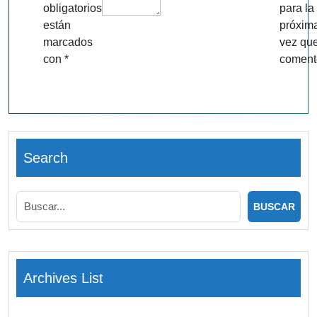
obligatorios
para la
están
próxim
marcados
vez qu
con
*
coment
Search
Archives List