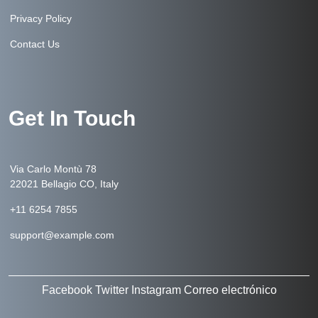
Privacy Policy
Contact Us
Get In Touch
Via Carlo Montù 78
22021 Bellagio CO, Italy
+11 6254 7855
support@example.com
Facebook
Twitter
Instagram
Correo electrónico