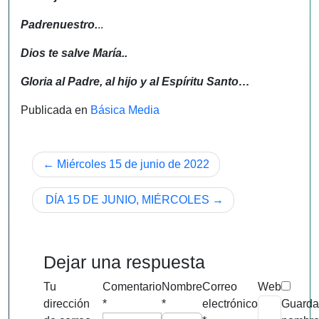
Padrenuestro.
..
Dios te salve María..
Gloria al Padre, al hijo y al Espíritu Santo…
Publicada en
Básica Media
Navegación
Miércoles 15 de junio de 2022
de
DÍA 15 DE JUNIO, MIÉRCOLES
entradas
Dejar una respuesta
Tu
Comentario
Nombre
Correo
Web
dirección
*
*
electrónico
Guarda