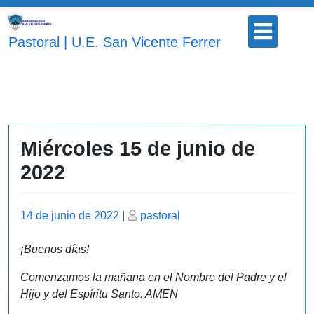
Saltar
Botón
al
para
Pastoral | U.E. San Vicente Ferrer
contenido
abrir
Miércoles 15 de junio de
2022
Publicado
Publicado
14 de junio de 2022
|
pastoral
el
el
¡Buenos días!
Comenzamos la mañana en el Nombre del Padre y el
Hijo y del Espíritu Santo. AMEN