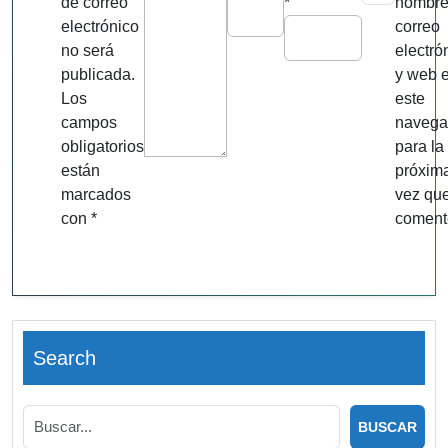
de correo
*
nombre
electrónico
correo
no será
electró
publicada.
y web 
Los
este
campos
navega
obligatorios
para la
están
próxim
marcados
vez qu
con
*
coment
Search