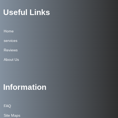
Useful Links
Home
services
Reviews
About Us
Information
FAQ
Site Maps