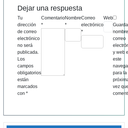
Dejar una respuesta
Tu
Comentario
Nombre
Correo
Web
dirección
*
*
electrónico
Guarda
de correo
*
nombre
electrónico
correo
no será
electró
publicada.
y web 
Los
este
campos
navega
obligatorios
para la
están
próxim
marcados
vez qu
con
*
coment