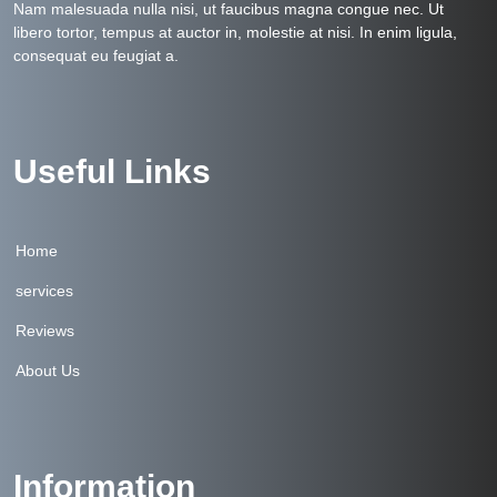
Nam malesuada nulla nisi, ut faucibus magna congue nec. Ut
libero tortor, tempus at auctor in, molestie at nisi. In enim ligula,
consequat eu feugiat a.
Useful Links
Home
services
Reviews
About Us
Information