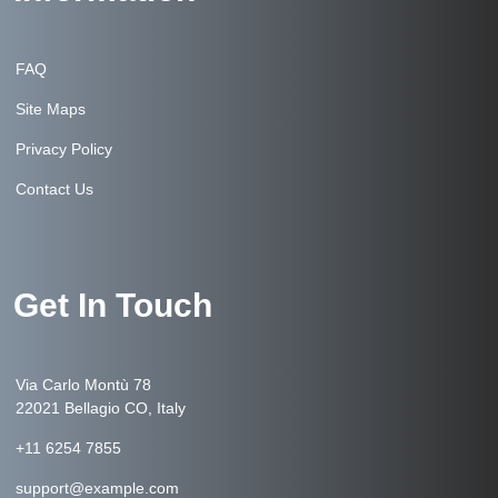
FAQ
Site Maps
Privacy Policy
Contact Us
Get In Touch
Via Carlo Montù 78
22021 Bellagio CO, Italy
+11 6254 7855
support@example.com