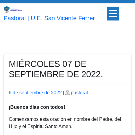
Saltar
Botón
al
para
Pastoral | U.E. San Vicente Ferrer
contenido
abrir
MIÉRCOLES 07 DE
SEPTIEMBRE DE 2022.
Publicado
Publicado
6 de septiembre de 2022
|
pastoral
el
el
¡Buenos días con todos!
Comenzamos esta oración en nombre del Padre, del
Hijo y el Espíritu Santo Amen.