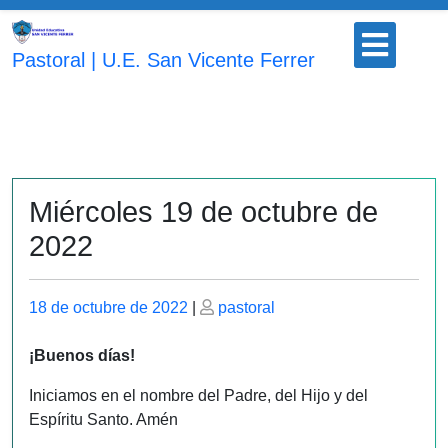
Saltar
Botón
al
para
Pastoral | U.E. San Vicente Ferrer
contenido
abrir
Miércoles 19 de octubre de
2022
Publicado
Publicado
18 de octubre de 2022
|
pastoral
el
el
¡Buenos días!
Iniciamos en el nombre del Padre, del Hijo y del
Espíritu Santo. Amén