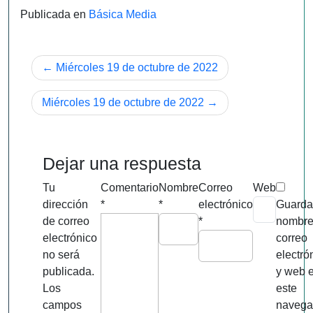
Publicada en
Básica Media
Navegación
Miércoles 19 de octubre de 2022
de
Miércoles 19 de octubre de 2022
entradas
Dejar una respuesta
Tu
Comentario
Nombre
Correo
Web
dirección
*
*
electrónico
Guarda
de correo
*
nombre
electrónico
correo
no será
electró
publicada.
y web 
Los
este
campos
navega