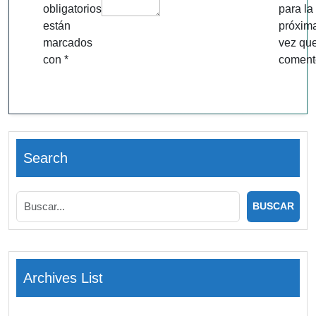
obligatorios
para la
están
próxim
marcados
vez qu
con
*
coment
Search
Archives List