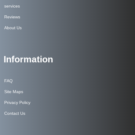
services
Reviews
About Us
Information
FAQ
Site Maps
Privacy Policy
Contact Us