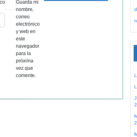
ico
Guarda mi
nombre,
d
correo
n
electrónico
y web en
este
navegador
para la
próxima
vez que
comente.
2
2