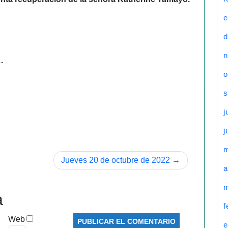
e
d
n
…
o
s
j
j
Jueves 20 de octubre de 2022
a
m
a
f
Web
e