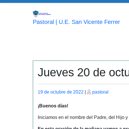
Saltar
al
contenido
Pastoral | U.E. San Vicente Ferrer
Jueves 20 de oct
Publicado
Publicado
19 de octubre de 2022
|
pastoral
el
el
¡Buenos días!
Iniciamos en el nombre del Padre, del Hijo y
En esta oración de la mañana vamos a esc