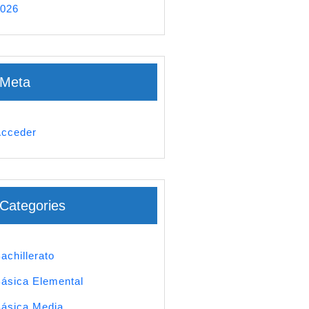
026
Meta
cceder
Categories
achillerato
ásica Elemental
ásica Media