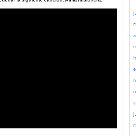
j
a
m
f
e
n
o
s
j