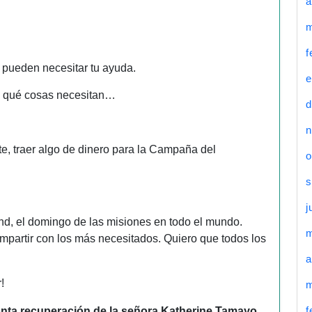
a
m
f
 pueden necesitar tu ayuda.
e
… qué cosas necesitan…
d
n
te, traer algo de dinero para la Campaña del
o
s
j
d, el domingo de las misiones en todo el mundo.
ompartir con los más necesitados. Quiero que todos los
a
!
m
f
onta recuperación de la señora Katherine Tamayo.