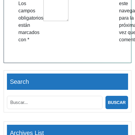
Los
este
campos
navega
obligatorios
para la
están
próxim
marcados
vez qu
con
*
coment
Search
Archives List