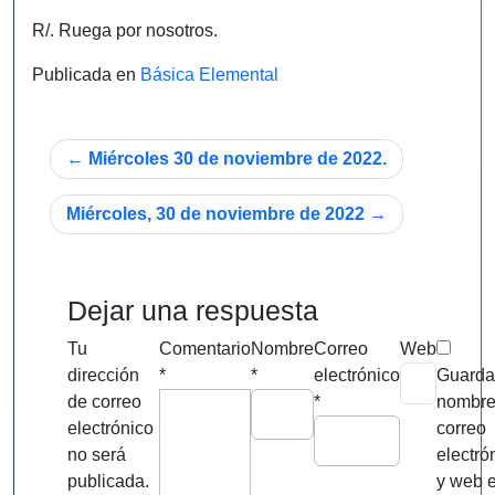
R/. Ruega por nosotros.
Publicada en
Básica Elemental
Navegación
Miércoles 30 de noviembre de 2022.
de
Miércoles, 30 de noviembre de 2022
entradas
Dejar una respuesta
Tu
Comentario
Nombre
Correo
Web
dirección
*
*
electrónico
Guarda
de correo
*
nombre
electrónico
correo
no será
electró
publicada.
y web 