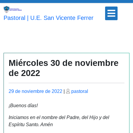
Saltar
Botón
al
para
Pastoral | U.E. San Vicente Ferrer
contenido
abrir
Miércoles 30 de noviembre
de 2022
Publicado
Publicado
29 de noviembre de 2022
|
pastoral
el
el
¡Buenos días!
Iniciamos en el nombre del Padre, del Hijo y del
Espíritu Santo. Amén