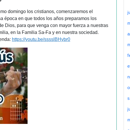
imo domingo los cristianos, comenzaremos el
j
Una época en que todos los años preparamos los
de Dios, para que venga con mayor fuerza a nuestras
ilia, en la Familia Sa-Fa y en nuestra sociedad.
a
lenda:
https://youtu.be/sssslBHybr0
m
f
e
n
o
s
j