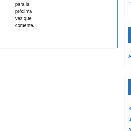
2
para la
próxima
vez que
comente.
A
B
B
B