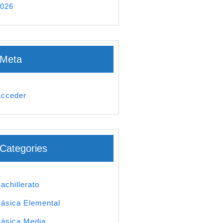
026
Meta
cceder
Categories
achillerato
ásica Elemental
ásica Media