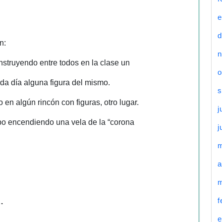
e
d
n:
n
struyendo entre todos en la clase un
o
da día alguna figura del mismo.
s
 en algún rincón con figuras, otro lugar.
j
mpo encendiendo una vela de la “corona
j
a
m
f
…
e