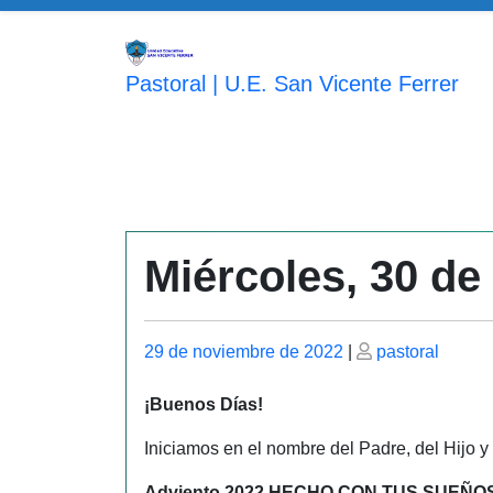
Saltar
al
contenido
Pastoral | U.E. San Vicente Ferrer
Miércoles, 30 d
Publicado
Publicado
29 de noviembre de 2022
|
pastoral
el
el
¡Buenos Días!
Iniciamos en el nombre del Padre, del Hijo y
Adviento 2022 HECHO CON TUS SUEÑO