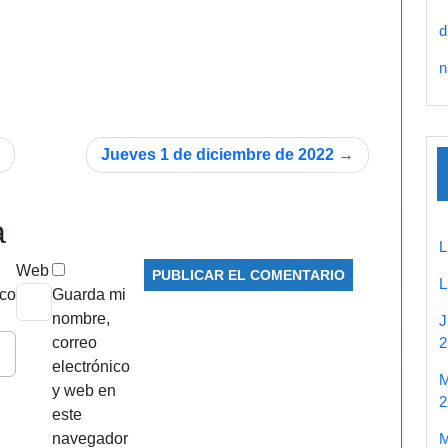
d
n
Jueves 1 de diciembre de 2022
a
Web
ico
Guarda mi
nombre,
correo
2
electrónico
y web en
2
este
navegador