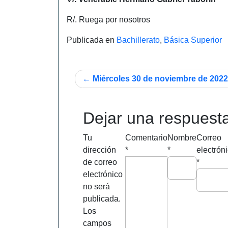
R/. Ruega por nosotros
Publicada en
Bachillerato
,
Básica Superior
Navegación
Miércoles 30 de noviembre de 2022
de
entradas
Dejar una respuest
Tu
Comentario
Nombre
Correo
dirección
*
*
electrón
de correo
*
electrónico
no será
publicada.
Los
campos