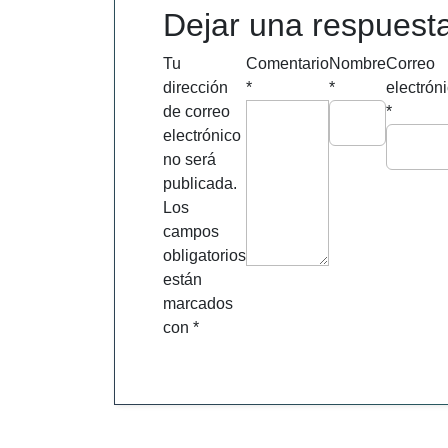
entradas
Dejar una respuest
Tu
Comentario
Nombre
Correo
dirección
*
*
electrón
de correo
*
electrónico
no será
publicada.
Los
campos
obligatorios
están
marcados
con
*