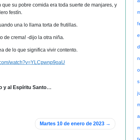
a
 que su pobre comida era toda suerte de manjares, y
m
ero festín.
f
ndo una lo llama torta de frutillas.
e
 de crema! -dijo la otra niña.
d
a de lo que significa vivir contento.
n
e.com/watch?v=YLCpwnp9oaU
o
s
jo y al Espíritu Santo…
j
a
Martes 10 de enero de 2023
m
f