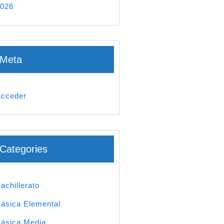
026
Meta
cceder
Categories
achillerato
ásica Elemental
ásica Media