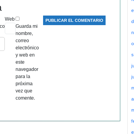
a
e
Web
d
ico
Guarda mi
n
nombre,
correo
o
electrónico
s
y web en
este
j
navegador
para la
j
próxima
vez que
comente.
a
m
f
e