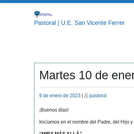
Saltar
al
contenido
Pastoral | U.E. San Vicente Ferrer
Martes 10 de ene
Publicado
Publicado
9 de enero de 2023
|
pastoral
el
el
¡Buenos días!
Iniciamos en el nombre del Padre, del Hijo y
“MIRA MÁS ALLÁ”