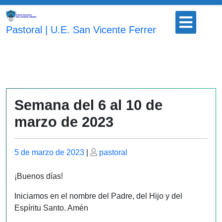
Saltar
Botón
al
para
Pastoral | U.E. San Vicente Ferrer
contenido
abrir
Semana del 6 al 10 de
marzo de 2023
Publicado
Publicado
5 de marzo de 2023
|
pastoral
el
el
¡Buenos días!
Iniciamos en el nombre del Padre, del Hijo y del
Espíritu Santo. Amén