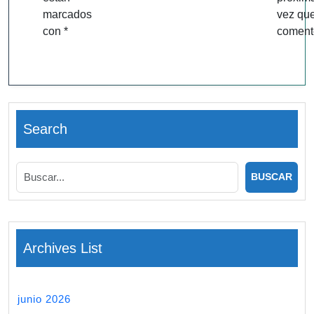
marcados
vez qu
con
*
coment
Search
Archives List
junio 2026