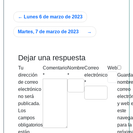
Navegación
Lunes 6 de marzo de 2023
de
Martes, 7 de marzo de 2023
entradas
Dejar una respuesta
Tu
Comentario
Nombre
Correo
Web
dirección
*
*
electrónico
Guarda
de correo
*
nombre
electrónico
correo
no será
electró
publicada.
y web 
Los
este
campos
navega
obligatorios
para la
están
próxim