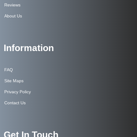
Reviews
About Us
Information
FAQ
Site Maps
Privacy Policy
Contact Us
Get In Touch