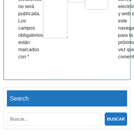
no será
electró
publicada.
y web 
Los
este
campos
navega
obligatorios
para la
están
próxim
marcados
vez qu
con
*
coment
Search