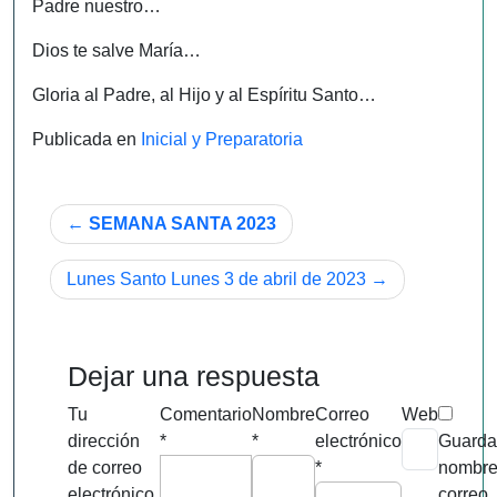
Padre nuestro…
Dios te salve María…
Gloria al Padre, al Hijo y al Espíritu Santo…
Publicada en
Inicial y Preparatoria
Navegación
SEMANA SANTA 2023
de
Lunes Santo Lunes 3 de abril de 2023
entradas
Dejar una respuesta
Tu
Comentario
Nombre
Correo
Web
dirección
*
*
electrónico
Guarda
de correo
*
nombre
electrónico
correo