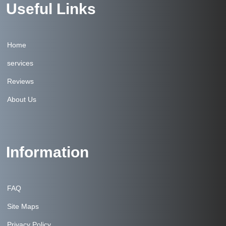
Useful Links
Home
services
Reviews
About Us
Information
FAQ
Site Maps
Privacy Policy