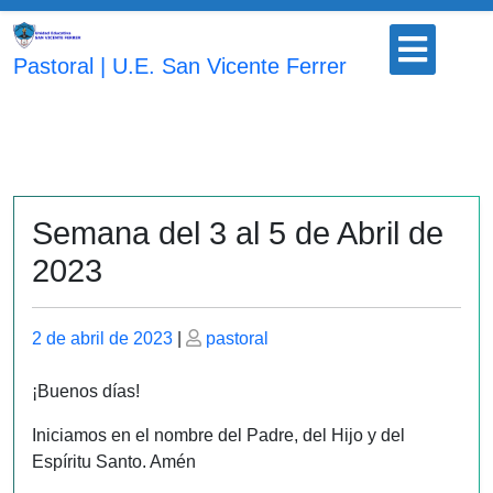
Saltar
Botón
al
para
Pastoral | U.E. San Vicente Ferrer
contenido
abrir
Semana del 3 al 5 de Abril de
2023
Publicado
Publicado
2 de abril de 2023
|
pastoral
el
el
¡Buenos días!
Iniciamos en el nombre del Padre, del Hijo y del
Espíritu Santo. Amén