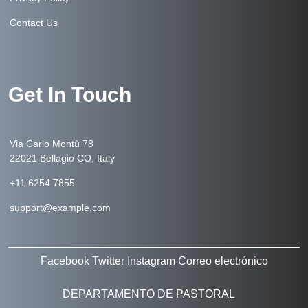
Contact Us
Get In Touch
Via Carlo Montù 78
22021 Bellagio CO, Italy
+11 6254 7855
support@example.com
Facebook
Twitter
Instagram
Correo electrónico
DEPARTAMENTO DE PASTORAL