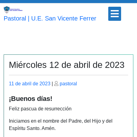
Saltar
Botón
al
para
Pastoral | U.E. San Vicente Ferrer
contenido
abrir
Miércoles 12 de abril de 2023
Publicado
Publicado
11 de abril de 2023
|
pastoral
el
el
¡Buenos días!
Feliz pascua de resurrección
Iniciamos en el nombre del Padre, del Hijo y del
Espíritu Santo. Amén.