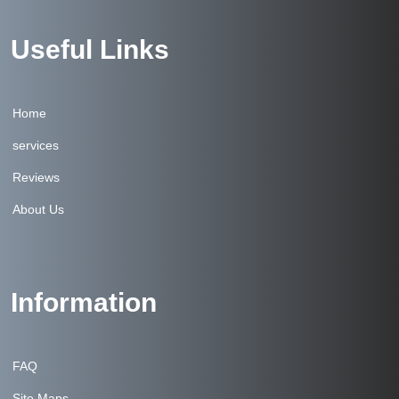
Useful Links
Home
services
Reviews
About Us
Information
FAQ
Site Maps