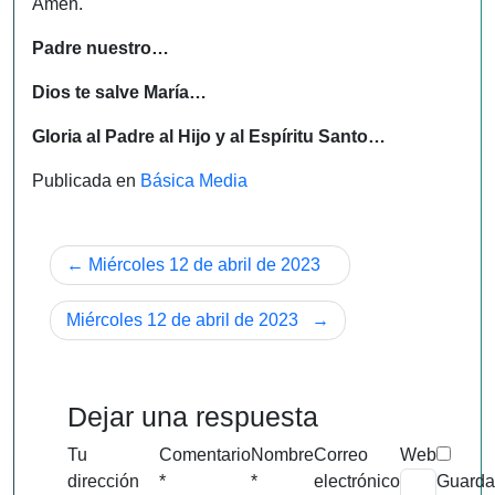
Amén.
Padre nuestro…
Dios te salve María…
Gloria al Padre al Hijo y al Espíritu Santo…
Publicada en
Básica Media
Navegación
Miércoles 12 de abril de 2023
de
Miércoles 12 de abril de 2023
entradas
Dejar una respuesta
Tu
Comentario
Nombre
Correo
Web
dirección
*
*
electrónico
Guarda