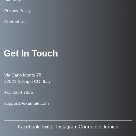
Privacy Policy
Contact Us
Get In Touch
Via Carlo Montù 78
22021 Bellagio CO, Italy
+11 6254 7855
support@example.com
Facebook
Twitter
Instagram
Correo electrónico