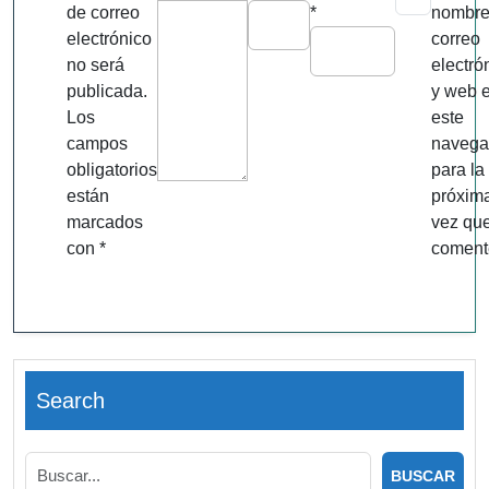
de correo
*
nombre
electrónico
correo
no será
electró
publicada.
y web 
Los
este
campos
navega
obligatorios
para la
están
próxim
marcados
vez qu
con
*
coment
Search