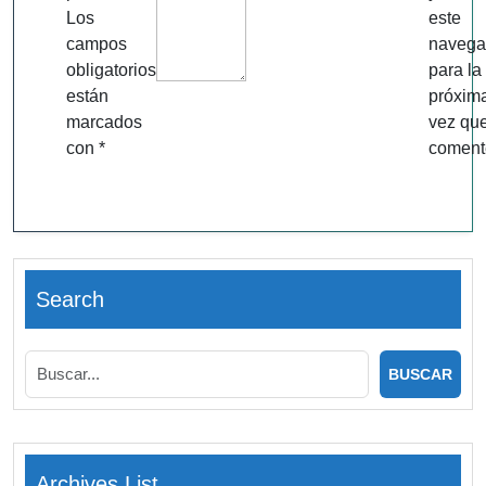
Los
este
campos
navega
obligatorios
para la
están
próxim
marcados
vez qu
con
*
coment
Search
Archives List