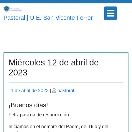
Saltar
Botón
al
para
Pastoral | U.E. San Vicente Ferrer
contenido
abrir
Miércoles 12 de abril de
2023
Publicado
Publicado
11 de abril de 2023
|
pastoral
el
el
¡Buenos días!
Feliz pascua de resurrección
Iniciamos en el nombre del Padre, del Hijo y del