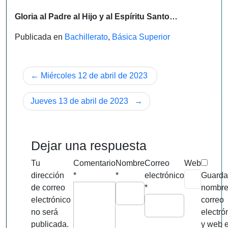
Gloria al Padre al Hijo y al Espíritu Santo…
Publicada en
Bachillerato
,
Básica Superior
Navegación
Miércoles 12 de abril de 2023
de
Jueves 13 de abril de 2023
entradas
Dejar una respuesta
Tu
Comentario
Nombre
Correo
Web
dirección
*
*
electrónico
Guarda
de correo
*
nombre
electrónico
correo
no será
electró
publicada.
y web 