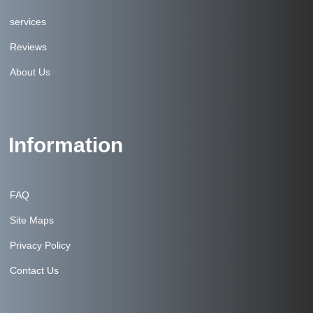
services
Reviews
About Us
Information
FAQ
Site Maps
Privacy Policy
Contact Us