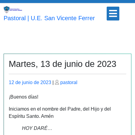
Saltar
Botón
al
para
Pastoral | U.E. San Vicente Ferrer
contenido
abrir
Martes, 13 de junio de 2023
Publicado
Publicado
12 de junio de 2023
|
pastoral
el
el
¡Buenos días!
Iniciamos en el nombre del Padre, del Hijo y del
Espíritu Santo. Amén
HOY DARÉ…