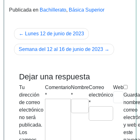
Publicada en
Bachillerato
,
Básica Superior
Navegación
Lunes 12 de junio de 2023
de
Semana del 12 al 16 de junio de 2023
entradas
Dejar una respuesta
Tu
Comentario
Nombre
Correo
Web
dirección
*
*
electrónico
Guarda
de correo
*
nombre
electrónico
correo
no será
electró
publicada.
y web 
Los
este
campos
navega