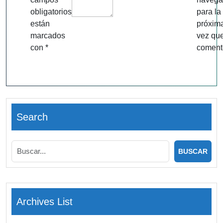
obligatorios
para la
están
próxim
marcados
vez qu
con
*
coment
Search
Archives List