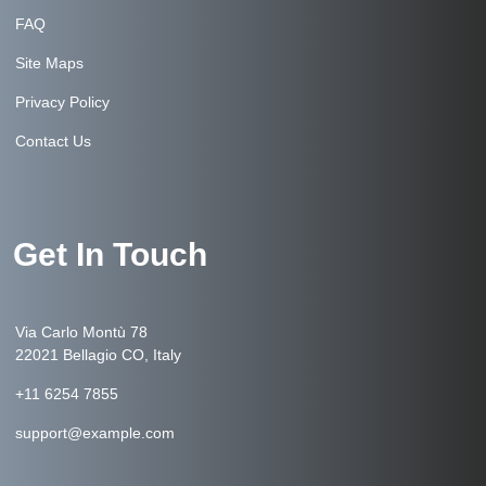
FAQ
Site Maps
Privacy Policy
Contact Us
Get In Touch
Via Carlo Montù 78
22021 Bellagio CO, Italy
+11 6254 7855
support@example.com