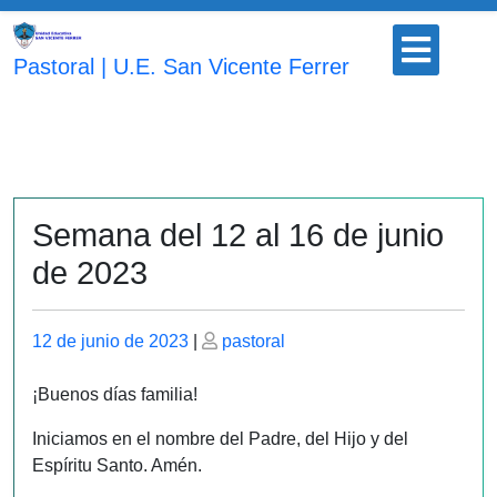
Saltar
Botón
al
para
Pastoral | U.E. San Vicente Ferrer
contenido
abrir
Semana del 12 al 16 de junio
de 2023
Publicado
Publicado
12 de junio de 2023
|
pastoral
el
el
¡Buenos días familia!
Iniciamos en el nombre del Padre, del Hijo y del
Espíritu Santo. Amén.