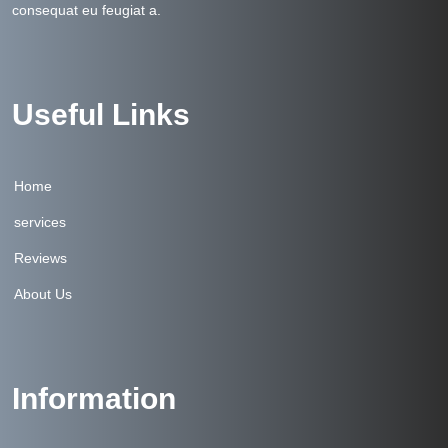
consequat eu feugiat a.
Useful Links
Home
services
Reviews
About Us
Information