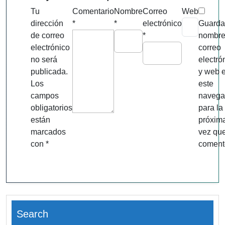
Tu
Comentario
Nombre
Correo
Web
dirección
*
*
electrónico
Guarda
de correo
*
nombre
electrónico
correo
no será
electró
publicada.
y web 
Los
este
campos
navega
obligatorios
para la
están
próxim
marcados
vez qu
con
*
coment
Search