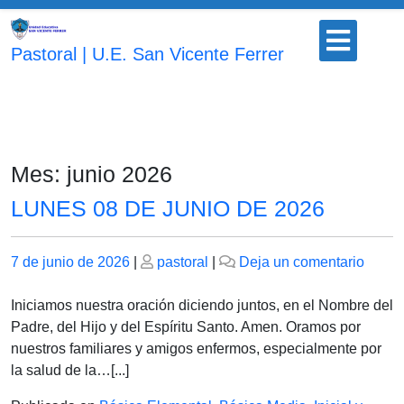
Saltar
Botón
al
para
Pastoral | U.E. San Vicente Ferrer
contenido
abrir
Mes:
junio 2026
LUNES 08 DE JUNIO DE 2026
Publicado
Publicado
en
7 de junio de 2026
|
pastoral
|
Deja un comentario
el
el
LUNE
08
Iniciamos nuestra oración diciendo juntos, en el Nombre del
DE
Padre, del Hijo y del Espíritu Santo. Amen. Oramos por
JUNI
nuestros familiares y amigos enfermos, especialmente por
DE
la salud de la…[...]
2026