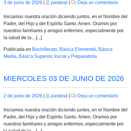
Publicado
Publicado
en
3 de junio de 2026
|
pastoral
|
Deja un comentario
el
el
JUEV
04
Iniciamos nuestra oración diciendo juntos, en el Nombre del
DE
Padre, del Hijo y del Espíritu Santo. Amen. Oramos por
JUNI
nuestros familiares y amigos enfermos, especialmente por
DE
la salud de la…[...]
2026
Publicada en
Bachillerato
,
Básica Elemental
,
Básica
Media
,
Básica Superior
,
Inicial y Preparatoria
MIERCOLES 03 DE JUNIO DE 2026
Publicado
Publicado
en
2 de junio de 2026
|
pastoral
|
Deja un comentario
el
el
MIER
03
Iniciamos nuestra oración diciendo juntos, en el Nombre del
DE
Padre, del Hijo y del Espíritu Santo. Amen. Oramos por
JUNI
nuestros familiares y amigos enfermos, especialmente por
DE
la salud de la…[...]