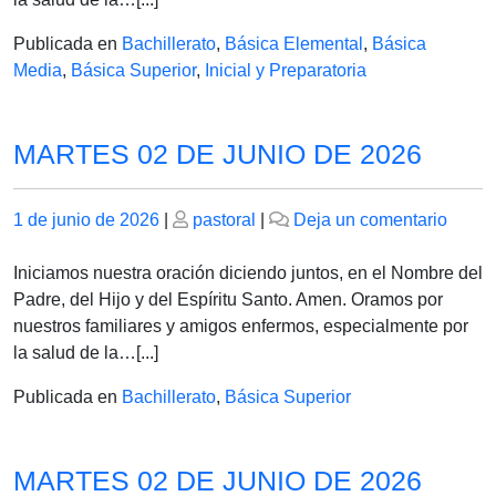
2026
Publicada en
Bachillerato
,
Básica Elemental
,
Básica
Media
,
Básica Superior
,
Inicial y Preparatoria
MARTES 02 DE JUNIO DE 2026
Publicado
Publicado
en
1 de junio de 2026
|
pastoral
|
Deja un comentario
el
el
MAR
02
Iniciamos nuestra oración diciendo juntos, en el Nombre del
DE
Padre, del Hijo y del Espíritu Santo. Amen. Oramos por
JUNI
nuestros familiares y amigos enfermos, especialmente por
DE
la salud de la…[...]
2026
Publicada en
Bachillerato
,
Básica Superior
MARTES 02 DE JUNIO DE 2026