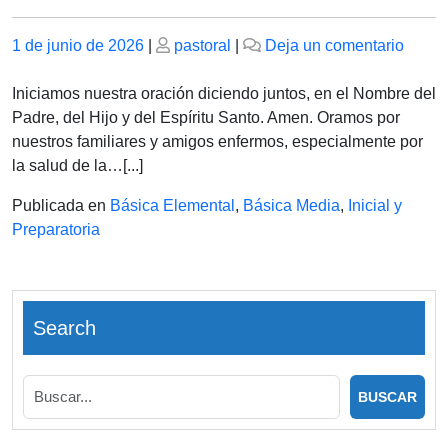
Publicado
Publicado
en
1 de junio de 2026
|
pastoral
|
Deja un comentario
el
el
MAR
02
Iniciamos nuestra oración diciendo juntos, en el Nombre del
DE
Padre, del Hijo y del Espíritu Santo. Amen. Oramos por
JUNI
nuestros familiares y amigos enfermos, especialmente por
DE
la salud de la…[...]
2026
Publicada en
Básica Elemental
,
Básica Media
,
Inicial y
Preparatoria
Search