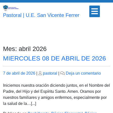
Saltar
Botón
al
para
Pastoral | U.E. San Vicente Ferrer
contenido
abrir
Mes:
abril 2026
MIERCOLES 08 DE ABRIL DE 2026
Publicado
Publicado
en
7 de abril de 2026
|
pastoral
|
Deja un comentario
el
el
MIER
08
Iniciemos nuestra oración diciendo juntos, en el Nombre del
DE
Padre, del Hijo y del Espíritu Santo. Amen. Oramos por
ABRIL
nuestros familiares y amigos enfermos, especialmente por
DE
la salud de la…[...]
2026